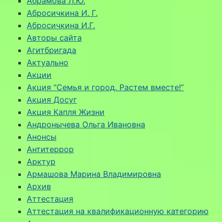
Абрамова Л.Ю.
Абросичкина И. Г.
Абросичкина И.Г.
Авторы сайта
Агитбригада
Актуально
Акции
Акция “Семья и город. Растем вместе!”
Акция Досуг
Акция Капля Жизни
Андронычева Ольга Ивановна
Анонсы
Антитеррор
Арктур
Армашова Марина Владимировна
Архив
Аттестация
Аттестация на квалификационную категорию