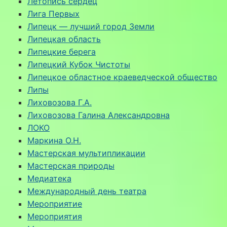
Летопись сердец
Лига Первых
Липецк — лучший город Земли
Липецкая область
Липецкие берега
Липецкий Кубок Чистоты
Липецкое областное краеведческой общество
Липы
Лиховозова Г.А.
Лиховозова Галина Александровна
ЛОКО
Маркина О.Н.
Мастерская мультипликации
Мастерская природы
Медиатека
Международный день театра
Мероприятие
Мероприятия