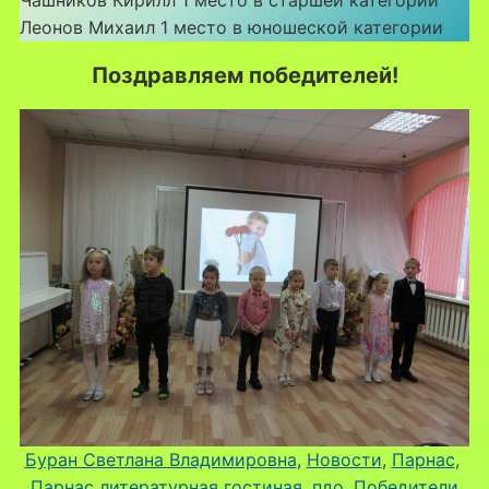
Леонов Михаил 1 место в юношеской категории
Поздравляем победителей!
Буран Светлана Владимировна
, 
Новости
, 
Парнас
, 
Парнас литературная гостиная
, 
пдо
, 
Победители