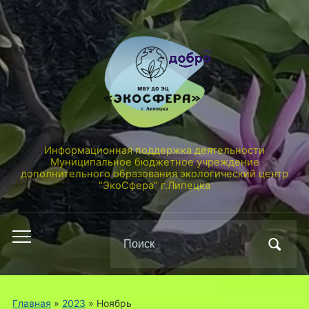
Информационная поддержка деятельности
Муниципальное бюджетное учреждение
дополнительного образования экологический центр
"ЭкоСфера" г.Липецка
Поиск
Переключить
по:
мобильное
меню
Главная
»
2023
»
Ноябрь