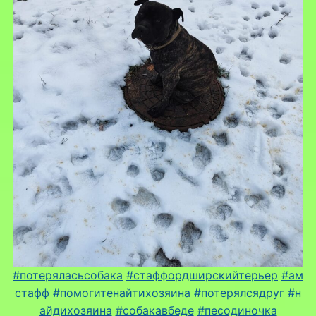
#потеряласьсобака
#стаффордширскийтерьер
#ам
стафф
#помогитенайтихозяина
#потерялсядруг
#н
айдихозяина
#собакавбеде
#песодиночка