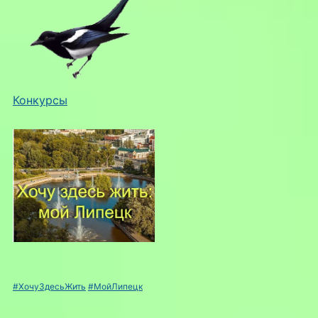
Конкурсы
#ХочуЗдесьЖить
#МойЛипецк