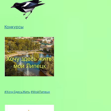
Конкурсы
#ХочуЗдесьЖить
#МойЛипецк