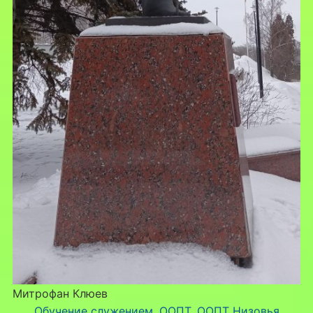
Митрофан Клюев
Обучение служением
, 
ООПТ
, 
ООПТ Низовья