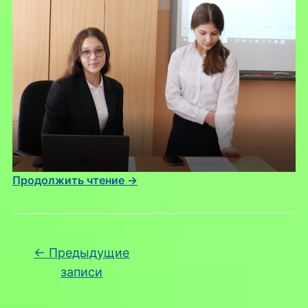
Продолжить чтение →
Навигация по записям
←
Предыдущие
записи