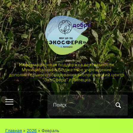
Информационная поддержка деятельности
Муниципальное бюджетное учреждение
дополнительного образования экологический центр
"ЭкоСфера" г.Липецка
Поиск
Переключить
по:
мобильное
меню
Главная
»
2026
»
Февраль