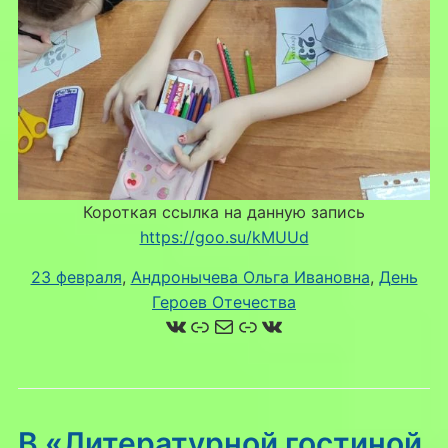
Короткая ссылка на данную запись
https://goo.su/kMUUd
23 февраля
, 
Андронычева Ольга Ивановна
, 
День
Героев Отечества
ВКонтакте
Ссылка
Почта
Ссылка
ВКонтакте
В «Литературной гостиной