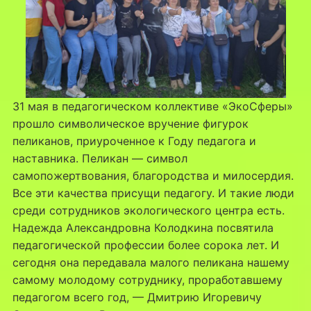
31 мая в педагогическом коллективе «ЭкоСферы»
прошло символическое вручение фигурок
пеликанов, приуроченное к Году педагога и
наставника. Пеликан — символ
самопожертвования, благородства и милосердия.
Все эти качества присущи педагогу. И такие люди
среди сотрудников экологического центра есть.
Надежда Александровна Колодкина посвятила
педагогической профессии более сорока лет. И
сегодня она передавала малого пеликана нашему
самому молодому сотруднику, проработавшему
педагогом всего год, — Дмитрию Игоревичу