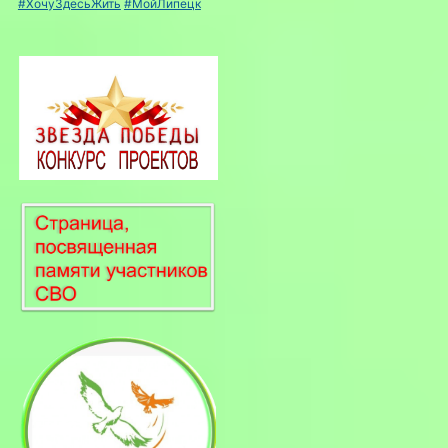
#ХочуЗдесьЖить
#МойЛипецк