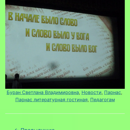
Буран Светлана Владимировна
, 
Новости
, 
Парнас
, 
Парнас литературная гостиная
, 
Педагогам
Навигация по записям