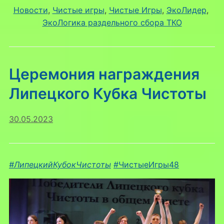
Новости
, 
Чистые игры
, 
Чистые Игры
, 
ЭкоЛидер
, 
ЭкоЛогика раздельного сбора ТКО
Церемония награждения
Липецкого Кубка Чистоты
30.05.2023
#ЛипецкийКубокЧистоты
#ЧистыеИгры48