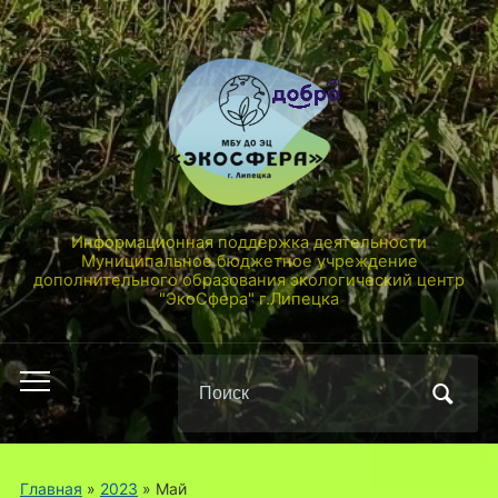
Информационная поддержка деятельности
Муниципальное бюджетное учреждение
дополнительного образования экологический центр
"ЭкоСфера" г.Липецка
Поиск
Переключить
по:
мобильное
меню
Главная
»
2023
»
Май