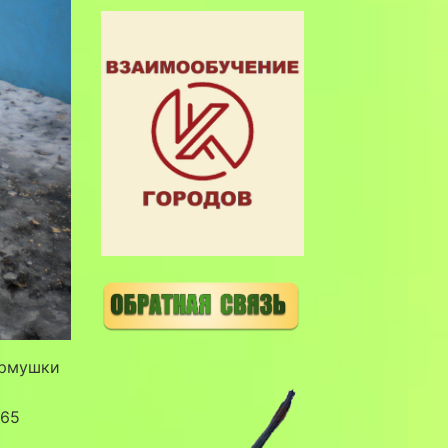
ормушки
 65