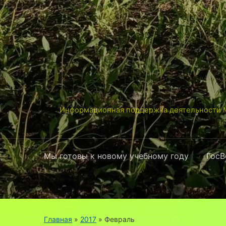
Информационная поддержка деятельности М
Мы готовы к новому учебному году
ГосВ
Главная
»
2017
»
Февраль