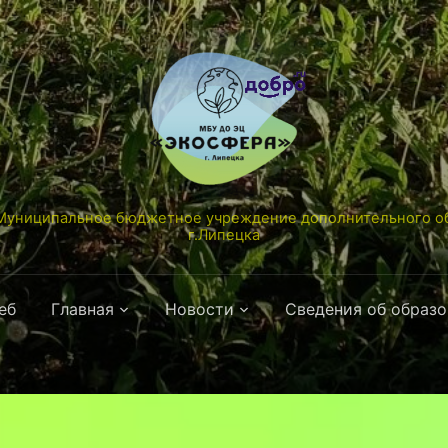
униципальное бюджетное учреждение дополнительного об
г.Липецка
еб
Главная
Новости
Сведения об образ