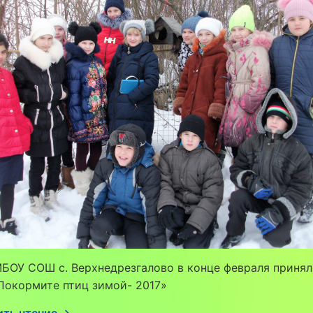
БОУ СОШ с. Верхнедрезгалово в конце февраля принял
Покормите птиц зимой- 2017»
ть чтение →