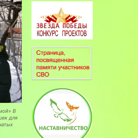
мой» В
шек для
натых