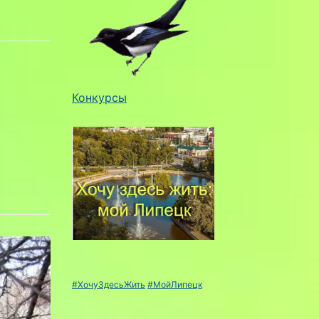
Конкурсы
#ХочуЗдесьЖить
#МойЛипецк