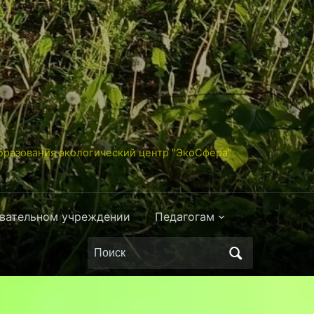
разования экологический центр "ЭкоСфера"
овательном учреждении
Педагогам
Поиск
по: