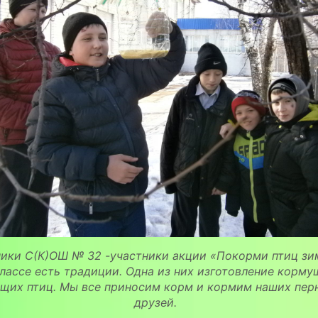
ики С(К)ОШ № 32 -участники акции «Покорми птиц зи
лассе есть традиции. Одна из них изготовление корму
щих птиц. Мы все приносим корм и кормим наших пер
друзей.