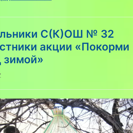
льники С(К)ОШ № 32
астники акции «Покорми
ц зимой»
7