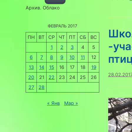
Архив. Облако
ФЕВРАЛЬ 2017
Шко
ПН
ВТ
СР
ЧТ
ПТ
СБ
ВС
-уч
1
2
3
4
5
пти
6
7
8
9
10
11
12
13
14
15
16
17
18
19
28.02.201
20
21
22
23
24
25
26
27
28
« Янв
Мар »