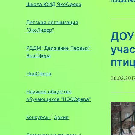
Школа ЮИД ЭкоСфера
Детская организация
"ЭкоЛидер"
ДОУ 
учас
РДДМ "Движение Первых"
ЭкоСфера
пти
НооСфера
28.02.201
Научное общество
обучающихся "НООСфера"
Конкурсы
|
Архив