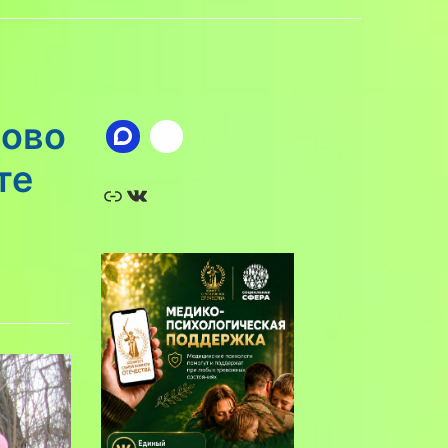
лово
те
Ссылка
ВКонтакте