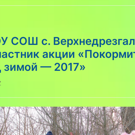
У СОШ с. Верхнедрезга
частник акции «Покорми
ц зимой — 2017»
7