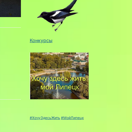
Конкурсы
#ХочуЗдесьЖить
#МойЛипецк