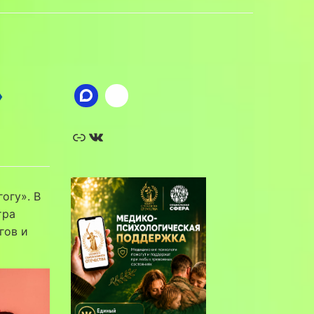
»
Ссылка
ВКонтакте
огу». В
тра
гов и