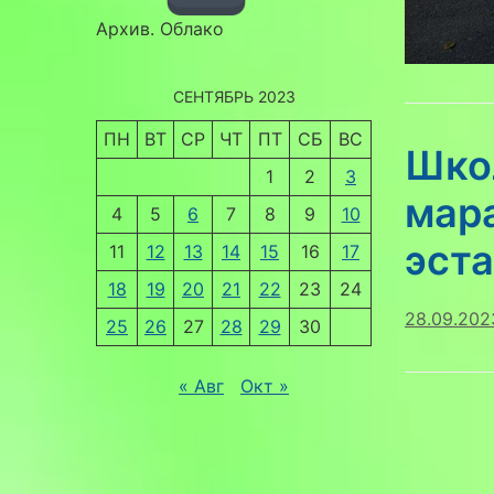
Архив. Облако
СЕНТЯБРЬ 2023
ПН
ВТ
СР
ЧТ
ПТ
СБ
ВС
Школ
1
2
3
мар
4
5
6
7
8
9
10
эст
11
12
13
14
15
16
17
18
19
20
21
22
23
24
28.09.202
25
26
27
28
29
30
« Авг
Окт »