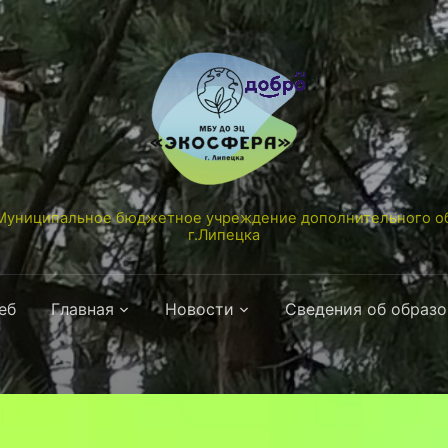
униципальное бюджетное учреждение дополнительного об
г.Липецка
еб
Главная
Новости
Сведения об образ