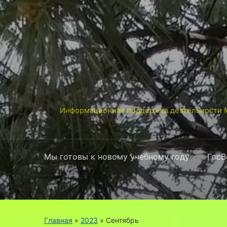
Информационная поддержка деятельности М
Мы готовы к новому учебному году
ГосВ
Главная
»
2023
»
Сентябрь