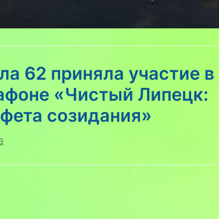
а 62 приняла участие в
афоне «Чистый Липецк:
афета созидания»
3