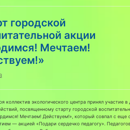
рт городской
питательной акции
рдимся! Мечтаем!
ствуем!»
3
ря коллектив экологического центра принял участие в
йствий, посвященному старту городской воспитатель
рдимся! Мечтаем! Действуем!», который совпал с еще
ием — акцией «Подари сердечко педагогу». Педагого