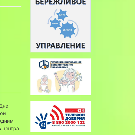
 Дне
ной
 одним
в центра