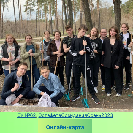
ОУ №62
, 
ЭстафетаСозиданияОсень2023
Онлайн-карта