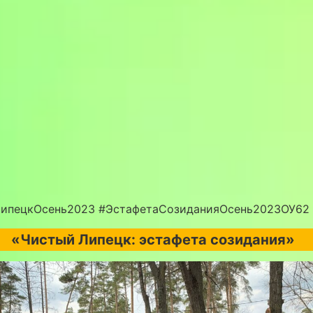
ипецкОсень2023 #ЭстафетаСозиданияОсень2023ОУ62
«Чистый Липецк: эстафета созидания»