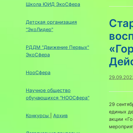
Школа ЮИД ЭкоСфера
Ста
Детская организация
"ЭкоЛидер"
вос
«Го
РДДМ "Движение Первых"
ЭкоСфера
Дей
НооСфера
29.09.202
Научное общество
обучающихся "НООСфера"
29 сентяб
единых де
Конкурсы
|
Архив
акции «Го
мероприят