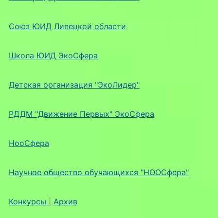
Союз ЮИД Липецкой области
Школа ЮИД ЭкоСфера
Детская организация "ЭкоЛидер"
РДДМ "Движение Первых" ЭкоСфера
НооСфера
Научное общество обучающихся "НООСфера"
Конкурсы
|
Архив