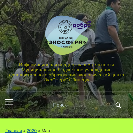
Информационная поддержка деятельности
Муниципальное бюджетное учреждение
дополнительного образования экологический центр
"ЭкоСфера" г.Липецка
Поиск
Переключить
по:
мобильное
меню
Главная
»
2020
»
Март