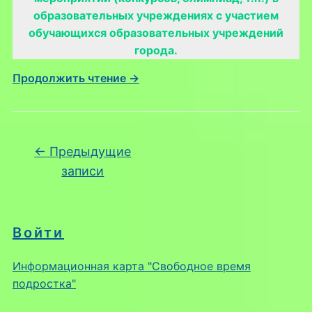
образовательных учреждениях с участием
обучающихся образовательных учреждений
города.
Продолжить чтение →
Навигация по записям
←
Предыдущие
записи
Войти
Информационная карта "Свободное время
подростка"