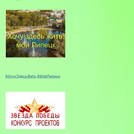
#ХочуЗдесьЖить
#МойЛипецк