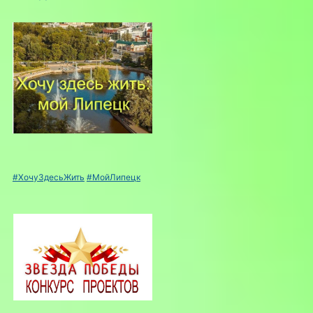
#ХочуЗдесьЖить
#МойЛипецк