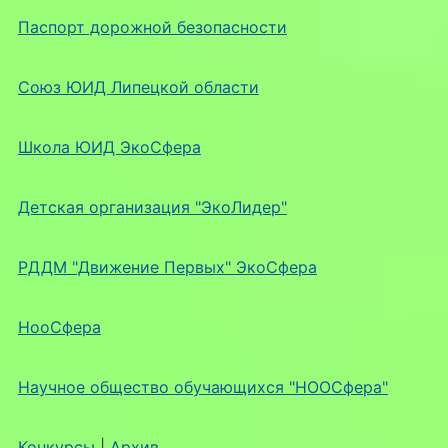
Паспорт дорожной безопасности
Союз ЮИД Липецкой области
Школа ЮИД ЭкоСфера
Детская организация "ЭкоЛидер"
РДДМ "Движение Первых" ЭкоСфера
НооСфера
Научное общество обучающихся "НООСфера"
Конкурсы
|
Архив