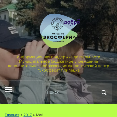
Информационная поддержка деятельности
Муниципальное бюджетное учреждение
дополнительного образования экологический центр
"ЭкоСфера" г.Липецка
Поиск
Переключить
по:
мобильное
меню
Главная
»
2017
»
Май