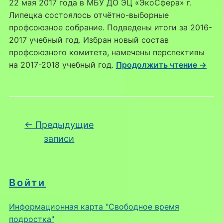
22 мая 2017 года в МБУ ДО ЭЦ «ЭкоСфера» г.
Липецка состоялось отчётно-выборные
профсоюзное собрание. Подведены итоги за 2016-
2017 учебный год. Избран новый состав
профсоюзного комитета, намечены перспективы
на 2017-2018 учебный год.
Продолжить чтение →
Навигация по записям
←
Предыдущие
записи
Войти
Информационная карта "Свободное время
подростка"