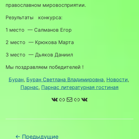
православном мировосприятии.
Результаты конкурса:
1 место — Салманов Егор
2 место — Крюкова Марта
3 место — Дьяков Даниил
Мы поздравляем победителей !
Буран
, 
Буран Светлана Владимировна
, 
Новости
, 
Парнас
, 
Парнас литературная гостиная
ВКонтакте
Ссылка
Почта
Ссылка
ВКонтакте
Навигация по записям
←
Предыдущие