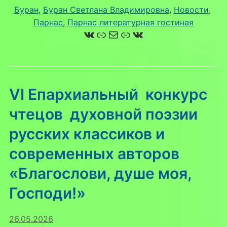
Буран
, 
Буран Светлана Владимировна
, 
Новости
, 
Парнас
, 
Парнас литературная гостиная
ВКонтакте
Ссылка
Почта
Ссылка
ВКонтакте
VI Епархиальный конкурс
чтецов духовной поэзии
русских классиков и
современных авторов
«Благослови, душе моя,
Господи!»
26.05.2026