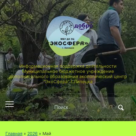
Информационная поддержка деятельности
Муниципальное бюджетное учреждение
дополнительного образования экологический центр
"ЭкоСфера" г.Липецка
Поиск
Переключить
по:
мобильное
меню
Главная
»
2026
»
Май