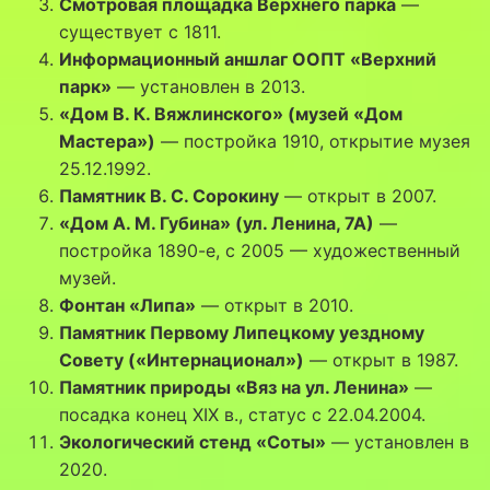
Смотровая площадка Верхнего парка
—
существует с 1811.
Информационный аншлаг ООПТ «Верхний
парк»
— установлен в 2013.
«Дом В. К. Вяжлинского» (музей «Дом
Мастера»)
— постройка 1910, открытие музея
25.12.1992.
Памятник В. С. Сорокину
— открыт в 2007.
«Дом А. М. Губина» (ул. Ленина, 7А)
—
постройка 1890-е, с 2005 — художественный
музей.
Фонтан «Липа»
— открыт в 2010.
Памятник Первому Липецкому уездному
Совету («Интернационал»)
— открыт в 1987.
Памятник природы «Вяз на ул. Ленина»
—
посадка конец XIX в., статус с 22.04.2004.
Экологический стенд «Соты»
— установлен в
2020.