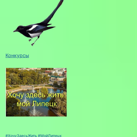
Конкурсы
#ХочуЗдесьЖить
#МойЛипецк