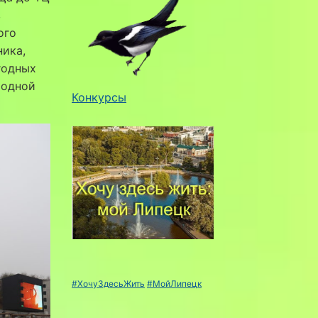
в
ого
ника,
годных
родной
Конкурсы
#ХочуЗдесьЖить
#МойЛипецк