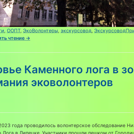
ти
, 
ООПТ
, 
ЭкоВолонтеры
, 
экскурсовод
, 
ЭкскурсоводПр
ть чтение →
вье Каменного лога в з
мания эковолонтеров
2023 года проводилось волонтерское обследование Ни
 Лога в Липецке. Участники прошли пешком от Городи