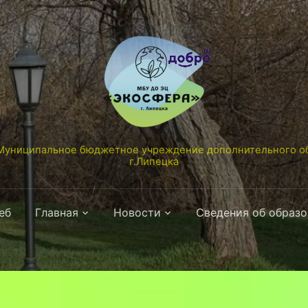
униципальное бюджетное учреждение дополнительного об
г.Липецка
еб
Главная
Новости
Сведения об образ