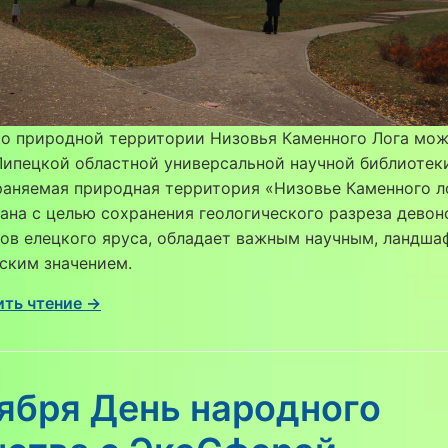
 о природной территории Низовья Каменного Лога мож
Липецкой областной универсальной научной библиоте
раняемая природная территория «Низовье Каменного л
ана с целью сохранения геологического разреза девон
ов елецкого яруса, обладает важным научным, ландша
ским значением.
ть чтение →
ября День народного