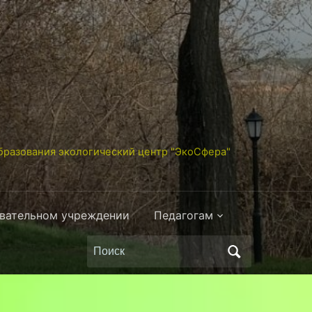
разования экологический центр "ЭкоСфера"
овательном учреждении
Педагогам
Поиск
по: