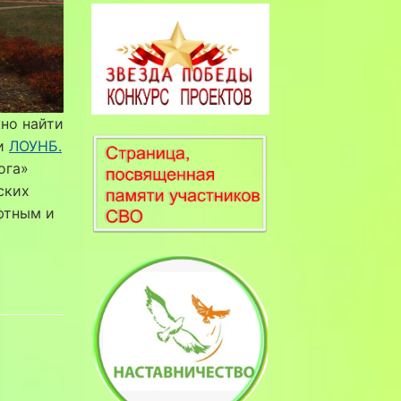
но найти
ки
ЛОУНБ.
ога»
ских
фтным и