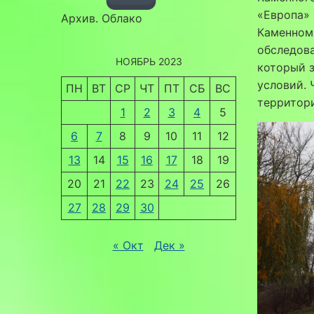
«Европа» 
Архив. Облако
Каменном 
обследова
НОЯБРЬ 2023
который з
условий. 
ПН
ВТ
СР
ЧТ
ПТ
СБ
ВС
территор
1
2
3
4
5
6
7
8
9
10
11
12
13
14
15
16
17
18
19
20
21
22
23
24
25
26
27
28
29
30
« Окт
Дек »