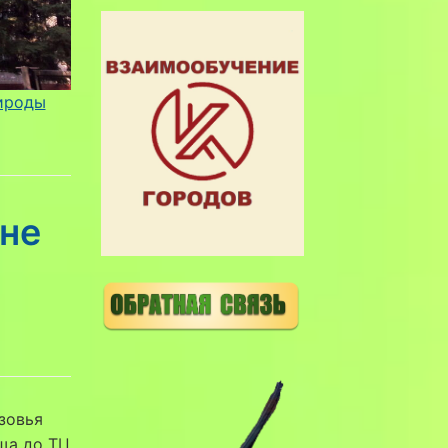
ироды
оне
зовья
ща до ТЦ