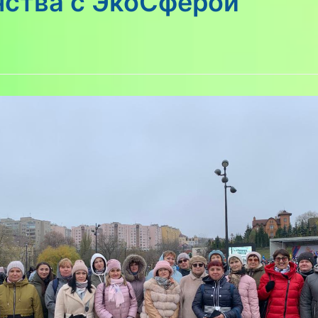
нства с ЭкоСферой