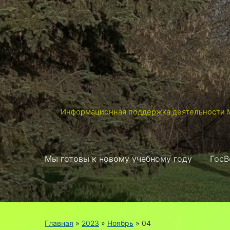
Информационная поддержка деятельности М
Мы готовы к новому учебному году
ГосВ
Главная
»
2023
»
Ноябрь
»
04