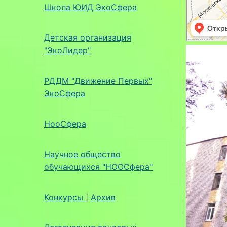
Школа ЮИД ЭкоСфера
Детская организация
"ЭкоЛидер"
РДДМ "Движение Первых"
ЭкоСфера
НооСфера
Научное общество
обучающихся "НООСфера"
Конкурсы
|
Архив