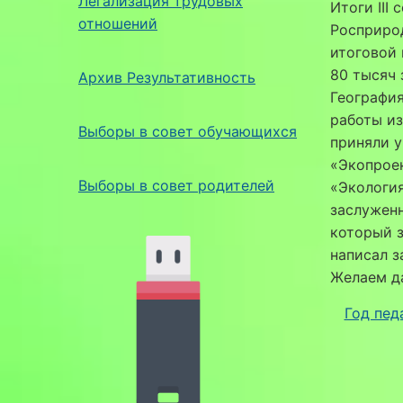
Легализация трудовых
Итоги III
отношений
Росприрод
итоговой 
80 тысяч 
Архив Результативность
География
работы из
Выборы в совет обучающихся
приняли у
«Экопроек
Выборы в совет родителей
«Экология
заслужен
который з
написал з
Желаем д
Год пед