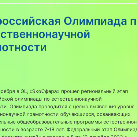
российская Олимпиада п
ественнонаучной
мотности
ноября в ЭЦ «ЭкоСфера» прошел региональный этап
йской олимпиады по естественнонаучной
ти. Олимпиада проводится с целью выявления уровня
ннонаучной грамотности обучающихся, осваивающих
ельные общеобразовательные программы естественнон
ности в возрасте 7-18 лет. Федеральный этап Олимпиа
 формате онлайн в период с 8 по 12 декабря 2023 г.