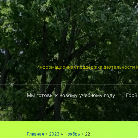
Информационная поддержка деятельности М
Мы готовы к новому учебному году
ГосВ
Главная
»
2023
»
Ноябрь
»
22