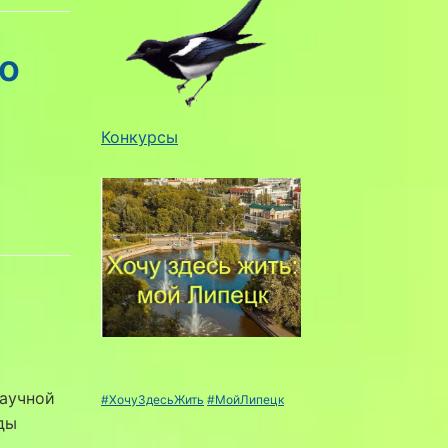
о
Конкурсы
аучной
#ХочуЗдесьЖить
#МойЛипецк
ды