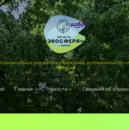
униципальное бюджетное учреждение дополнительного об
г.Липецка
еб
Главная
Новости
Сведения об образ