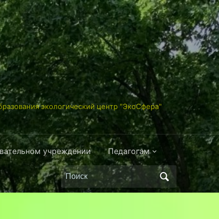
разования экологический центр "ЭкоСфера"
овательном учреждении
Педагогам
Поиск
по: