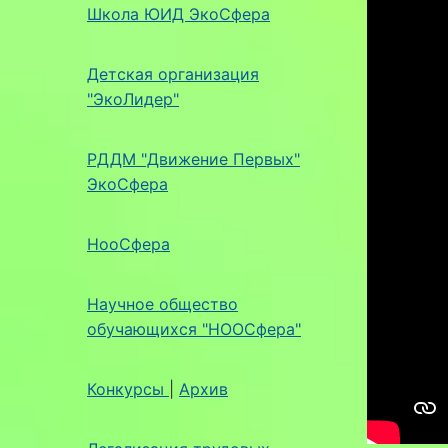
Школа ЮИД ЭкоСфера
Детская организация
"ЭкоЛидер"
РДДМ "Движение Первых"
ЭкоСфера
НооСфера
Научное общество
обучающихся "НООСфера"
Конкурсы
|
Архив