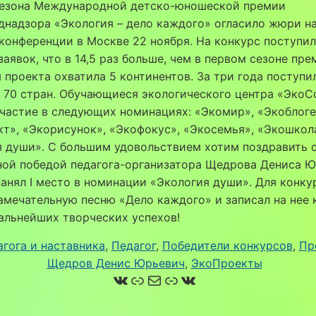
 сезона Международной детско-юношеской премии
надзора «Экология – дело каждого» огласило жюри н
конференции в Москве 22 ноября. На конкурс поступил
заявок, что в 14,5 раз больше, чем в первом сезоне пре
 проекта охватила 5 континентов. За три года поступи
 70 стран. Обучающиеся экологического центра «ЭкоС
частие в следующих номинациях: «Экомир», «Экоблоге
т», «Экорисунок», «Экофокус», «Экосемья», «Экошкол
 души». С большим удовольствием хотим поздравить 
ной победой педагога-организатора Щедрова Дениса Ю
анял I место в номинации «Экология души». Для конку
амечательную песню «Дело каждого» и записал на нее 
альнейших творческих успехов!
агога и наставника
, 
Педагог
, 
Победители конкурсов
, 
Пр
Щедров Денис Юрьевич
, 
ЭкоПроекты
ВКонтакте
Ссылка
Почта
Ссылка
ВКонтакте