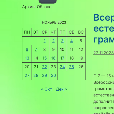
Архив. Облако
Все
НОЯБРЬ 2023
ест
ПН
ВТ
СР
ЧТ
ПТ
СБ
ВС
гра
1
2
3
4
5
6
7
8
9
10
11
12
22.11.2023
13
14
15
16
17
18
19
20
21
22
23
24
25
26
27
28
29
30
С 7 — 15 
Всеросси
грамотнос
« Окт
Дек »
естестве
дополнит
направлен
пройдёт в