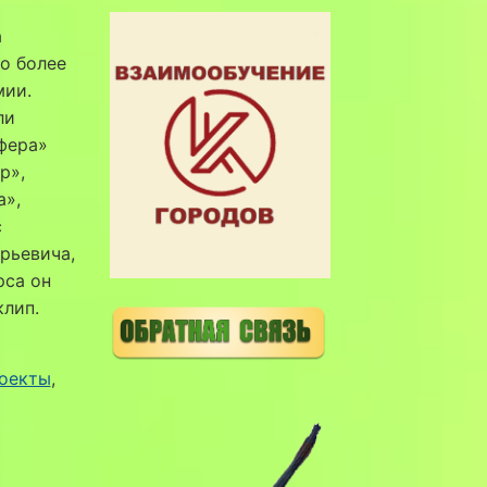
а
о более
мии.
ли
фера»
р»,
а»,
с
рьевича,
рса он
клип.
оекты
, 