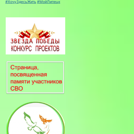
#ХочуЗдесьЖить
#МойЛипецк