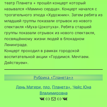
театр Планета + прошёл концерт который
назывался «Мамино сердце». Концерт начался с
трогательного этюда «Художник». Затем ребята из
младшей группы показали отрывок из нового
спектакля «Муха-Цокотуха». Ребята старшей
группы показали отрывок из нового спектакля,
посвящённому жизни людей в блокадном
Ленинграде.
Концерт проходил в рамках городской
воспитательной акции «Гордимся. Мечтаем.
Действуем».
Рубрика «Планета+»
День Матери
, 
пдо
, 
Планета+
, 
Чейс Юна
Владимировна
ВКонтакте
Ссылка
Почта
Ссылка
ВКонтакте