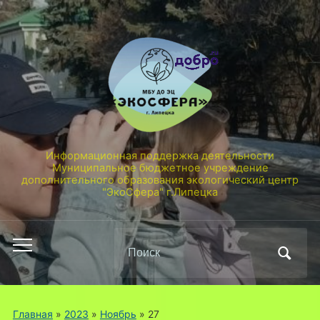
Информационная поддержка деятельности
Муниципальное бюджетное учреждение
дополнительного образования экологический центр
"ЭкоСфера" г.Липецка
Поиск
Переключить
по:
мобильное
меню
Главная
»
2023
»
Ноябрь
»
27