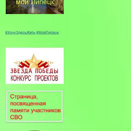
#ХочуЗдесьЖить
#МойЛипецк