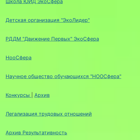
Школа ЮИД ЭкоСфера
Детская организация "ЭкоЛидер"
РДДМ "Движение Первых" ЭкоСфера
НооСфера
Научное общество обучающихся "НООСфера"
Конкурсы
|
Архив
Легализация трудовых отношений
Архив Результативность