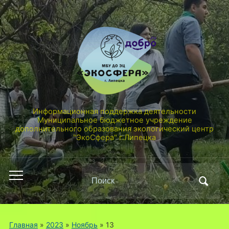
Информационная поддержка деятельности
Муниципальное бюджетное учреждение
дополнительного образования экологический центр
"ЭкоСфера" г.Липецка
Поиск
Переключить
по:
мобильное
меню
Главная
»
2023
»
Ноябрь
»
13