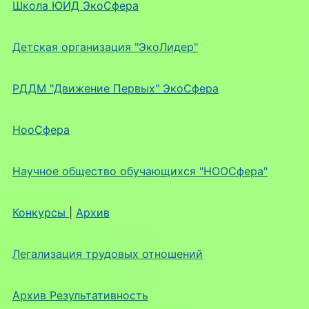
Школа ЮИД ЭкоСфера
Детская организация "ЭкоЛидер"
РДДМ "Движение Первых" ЭкоСфера
НооСфера
Научное общество обучающихся "НООСфера"
Конкурсы
|
Архив
Легализация трудовых отношений
Архив Результативность