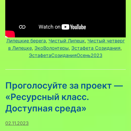
Липецкие берега
, 
Чистый Липецк
, 
Чистый четверг
в Липецке
, 
ЭкоВолонтеры
, 
Эстафета Созидания
, 
ЭстафетаСозиданияОсень2023
Проголосуйте за проект —
«Ресурсный класс.
Доступная среда»
02.11.2023