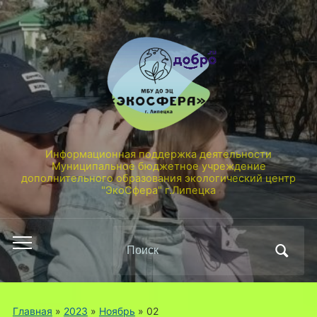
Информационная поддержка деятельности
Муниципальное бюджетное учреждение
дополнительного образования экологический центр
"ЭкоСфера" г.Липецка
Поиск
Переключить
по:
мобильное
меню
Главная
»
2023
»
Ноябрь
»
02