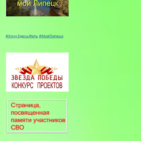
#ХочуЗдесьЖить
#МойЛипецк