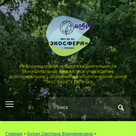
Информационная поддержка деятельности
Муниципальное бюджетное учреждение
дополнительного образования экологический центр
"ЭкоСфера" г.Липецка
Поиск
Переключить
по:
мобильное
меню
Главная
»
Буран Светлана Владимировна
»