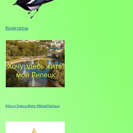
Конкурсы
#ХочуЗдесьЖить
#МойЛипецк