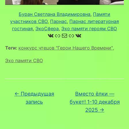
Буран Светлана Владимировна
, 
Памяти
участников СВО
, 
Парнас
, 
Парнас литературная
гостиная
, 
ЭкоСфера
, 
Эхо памяти героям СВО
ВКонтакте
Ссылка
Почта
Ссылка
ВКонтакте
Теги:
конкурс чтецов "Герои Нашего Времени"
,
Эхо памяти СВО
←
Предыдущая
Вместо ёлки —
запись
букет! 1-10 декабря
2025
→