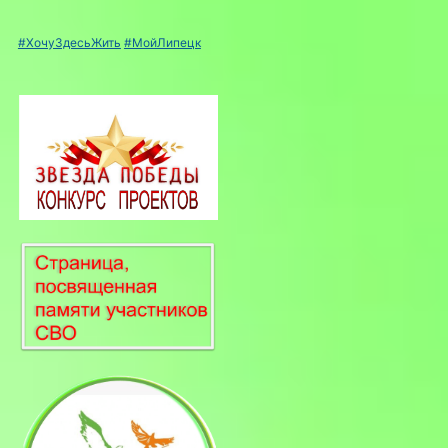
#ХочуЗдесьЖить
#МойЛипецк