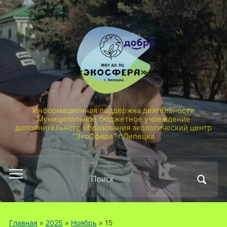
Информационная поддержка деятельности
Муниципальное бюджетное учреждение
дополнительного образования экологический центр
"ЭкоСфера" г.Липецка
Поиск
Переключить
по:
мобильное
меню
Главная
»
2025
»
Ноябрь
»
15