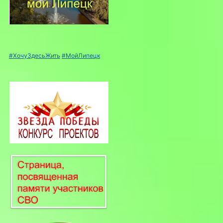
#ХочуЗдесьЖить
#МойЛипецк