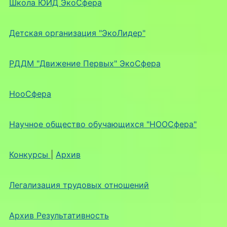
Школа ЮИД ЭкоСфера
Детская организация "ЭкоЛидер"
РДДМ "Движение Первых" ЭкоСфера
НооСфера
Научное общество обучающихся "НООСфера"
Конкурсы
|
Архив
Легализация трудовых отношений
Архив Результативность