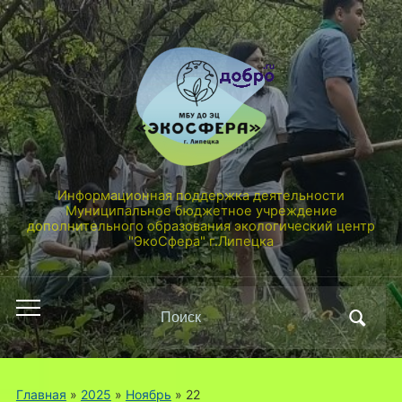
Информационная поддержка деятельности
Муниципальное бюджетное учреждение
дополнительного образования экологический центр
"ЭкоСфера" г.Липецка
Поиск
Переключить
по:
мобильное
меню
Главная
»
2025
»
Ноябрь
»
22