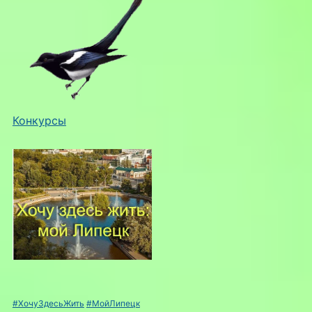
Конкурсы
#ХочуЗдесьЖить
#МойЛипецк