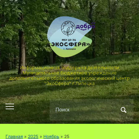
Информационная поддержка деятельности
Муниципальное бюджетное учреждение
дополнительного образования экологический центр
"ЭкоСфера" г.Липецка
Поиск
Переключить
по:
мобильное
меню
Главная
»
2025
»
Ноябрь
»
25