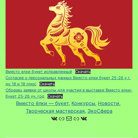
Вместо елки букет исправленный
Скачать
Согласие о персональных данных Вместо елки букет 25-26 у г.
до 18 и 18 плюс
Скачать
Образец заявки от школы для участия в выставки Вместо елки-
букет 25-26 уч. год
Скачать
Вместо ёлки — букет
, 
Конкурсы
, 
Новости
, 
Творческая мастерская
, 
ЭкоСфера
ВКонтакте
Ссылка
Почта
Ссылка
ВКонтакте