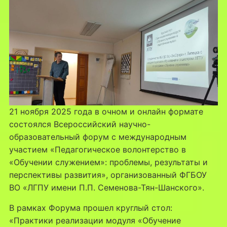
21 ноября 2025 года в очном и онлайн формате
состоялся Всероссийский научно-
образовательный форум с международным
участием «Педагогическое волонтерство в
«Обучении служением»: проблемы, результаты и
перспективы развития», организованный ФГБОУ
ВО «ЛГПУ имени П.П. Семенова-Тян-Шанского».
В рамках Форума прошел круглый стол:
«Практики реализации модуля «Обучение