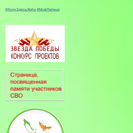
#ХочуЗдесьЖить
#МойЛипецк