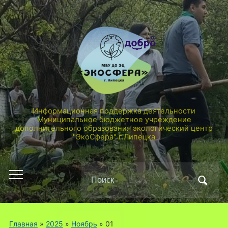
Информационная поддержка деятельности
Муниципальное бюджетное учреждение
дополнительного образования экологический центр
"ЭкоСфера" г.Липецка
Поиск
Переключить
по:
мобильное
меню
Главная
»
2025
»
Ноябрь
»
01