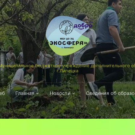
униципальное бюджетное учреждение дополнительного об
г.Липецка
еб
Главная
Новости
Сведения об образ