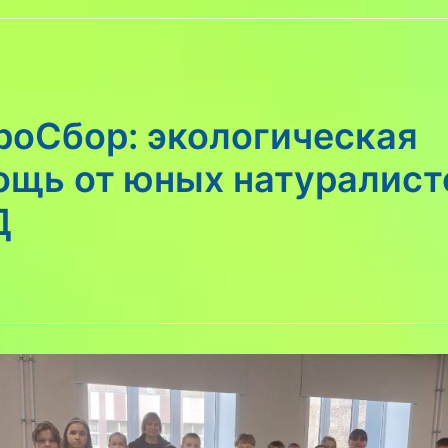
роСбор: экологическая
ощь от юных натуралист
Д