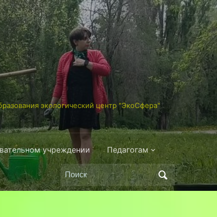
разования экологический центр "ЭкоСфера"
овательном учреждении
Педагогам
Поиск
по: