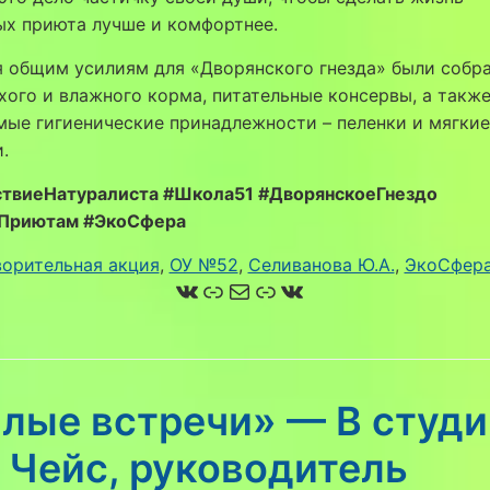
ых приюта лучше и комфортнее.
я общим усилиям для «Дворянского гнезда» были собр
хого и влажного корма, питательные консервы, а такж
ые гигиенические принадлежности – пеленки и мягкие
.
твиеНатуралиста #Школа51 #ДворянскоеГнездо
Приютам #ЭкоСфера
ворительная акция
, 
ОУ №52
, 
Селиванова Ю.А.
, 
ЭкоСфер
ВКонтакте
Ссылка
Почта
Ссылка
ВКонтакте
плые встречи» — В студи
 Чейс, руководитель