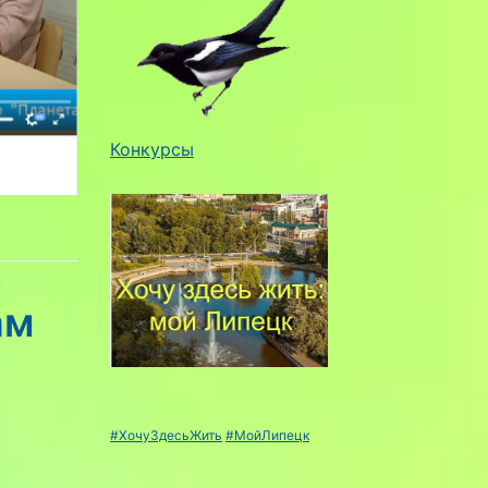
Конкурсы
ам
#ХочуЗдесьЖить
#МойЛипецк