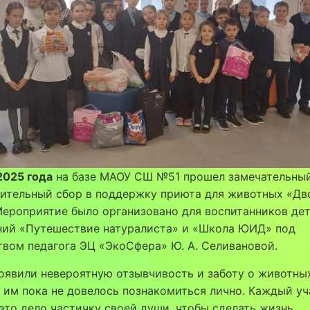
2025 года
на базе МАОУ СШ №51 прошел замечательны
рительный сбор в поддержку приюта для животных «Дв
Мероприятие было организовано для воспитанников де
ний «Путешествие натуралиста» и «Школа ЮИД» под
вом педагога ЭЦ «ЭкоСфера» Ю. А. Селивановой.
оявили невероятную отзывчивость и заботу о животных
им пока не довелось познакомиться лично. Каждый уч
это дело частичку своей души, чтобы сделать жизнь