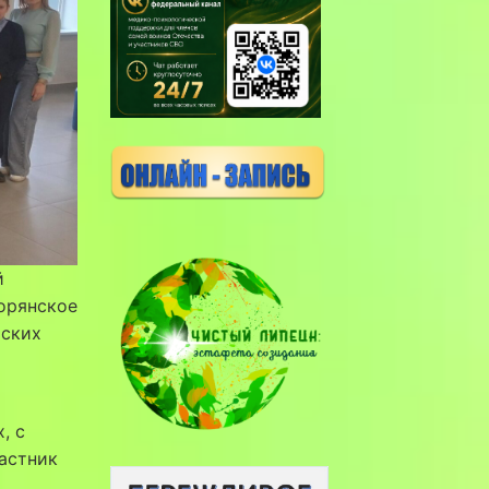
й
орянское
тских
, с
астник