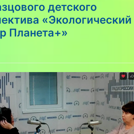
зцового детского
лектива «Экологический
тр Планета+»