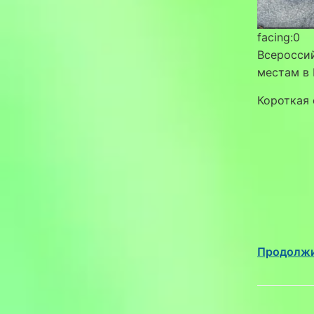
facing:0
Всеросси
местам в 
Короткая 
Продолжи