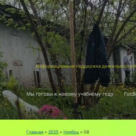
Информационная поддержка деятельности М
Мы готовы к новому учебному году
ГосВ
Главная
»
2025
»
Ноябрь
»
08