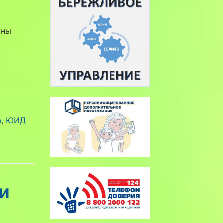
аны
е
а
, 
ЮИД
и