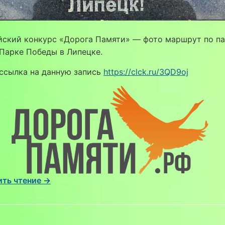
«1945
год»
и
йский конкурс «Дорога Памяти» — фото маршрут по п
до
Парке Победы в Липецке.
геоглифа
из
ссылка на данную запись
https://clck.ru/3QD9oj
хвойных
деревьев.
ть чтение →