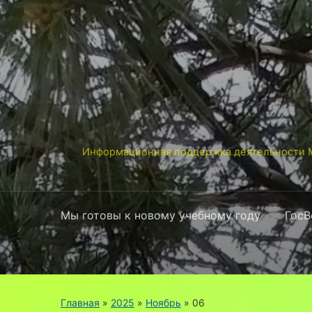
Информационная поддержка деятельности М
Мы готовы к новому учебному году
ГосВ
Главная
»
2025
»
Ноябрь
»
06