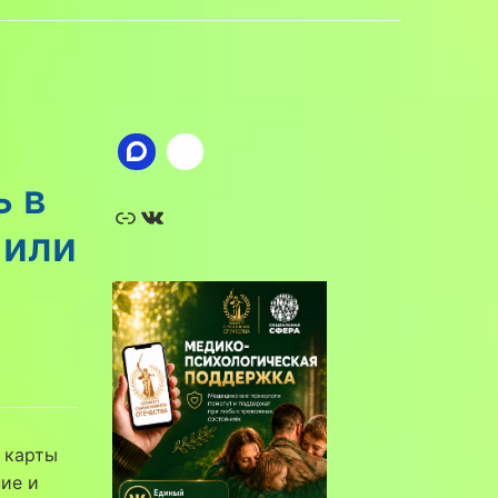
ь в
Ссылка
ВКонтакте
 или
 карты
ие и