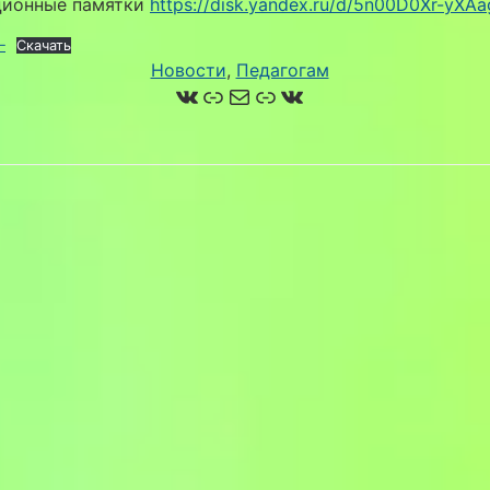
ионные памятки
https://disk.yandex.ru/d/5n00D0Xr-yXAa
—
Скачать
Новости
, 
Педагогам
ВКонтакте
Ссылка
Почта
Ссылка
ВКонтакте