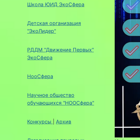
Школа ЮИД ЭкоСфера
Детская организация
"ЭкоЛидер"
РДДМ "Движение Первых"
ЭкоСфера
НооСфера
Научное общество
обучающихся "НООСфера"
Конкурсы
|
Архив