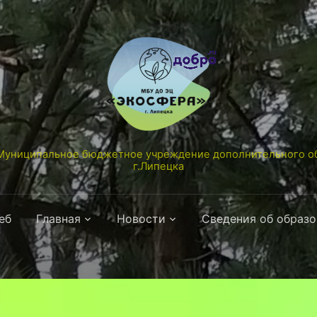
униципальное бюджетное учреждение дополнительного об
г.Липецка
еб
Главная
Новости
Сведения об образ