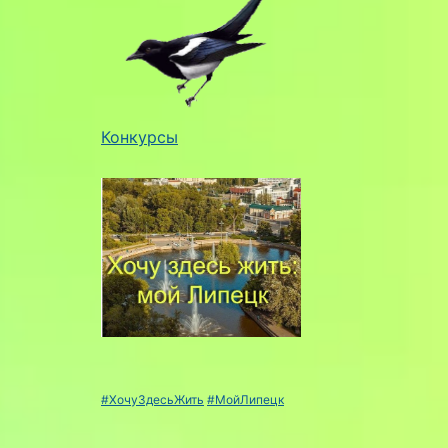
Конкурсы
#ХочуЗдесьЖить
#МойЛипецк