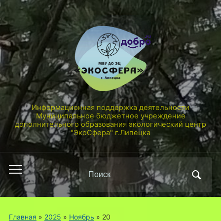
Информационная поддержка деятельности
Муниципальное бюджетное учреждение
дополнительного образования экологический центр
"ЭкоСфера" г.Липецка
Поиск
Переключить
по:
мобильное
меню
Главная
»
2025
»
Ноябрь
»
20