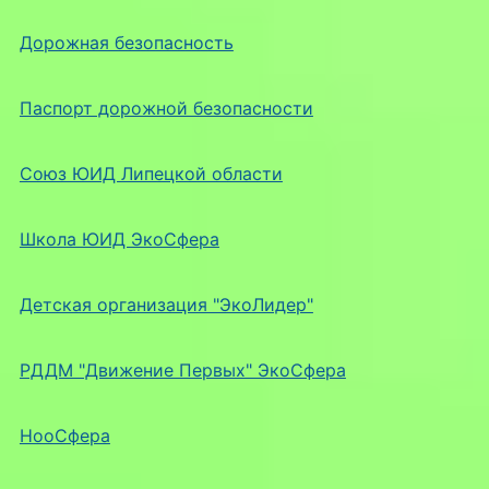
Дорожная безопасность
Паспорт дорожной безопасности
Союз ЮИД Липецкой области
Школа ЮИД ЭкоСфера
Детская организация "ЭкоЛидер"
РДДМ "Движение Первых" ЭкоСфера
НооСфера