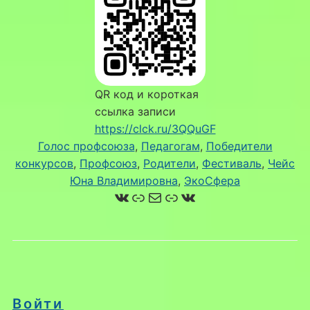
QR код и короткая
ссылка записи
https://clck.ru/3QQuGF
Голос профсоюза
, 
Педагогам
, 
Победители
конкурсов
, 
Профсоюз
, 
Родители
, 
Фестиваль
, 
Чейс
Юна Владимировна
, 
ЭкоСфера
ВКонтакте
Ссылка
Почта
Ссылка
ВКонтакте
Войти