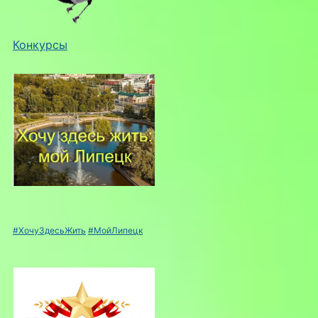
Конкурсы
#ХочуЗдесьЖить
#МойЛипецк