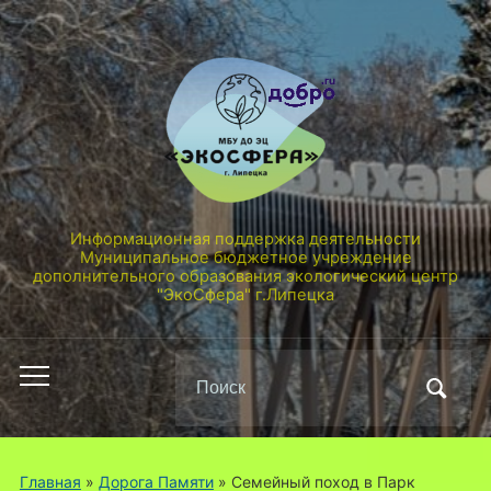
Информационная поддержка деятельности
Муниципальное бюджетное учреждение
дополнительного образования экологический центр
"ЭкоСфера" г.Липецка
Поиск
Переключить
по:
мобильное
меню
Главная
»
Дорога Памяти
»
Семейный поход в Парк