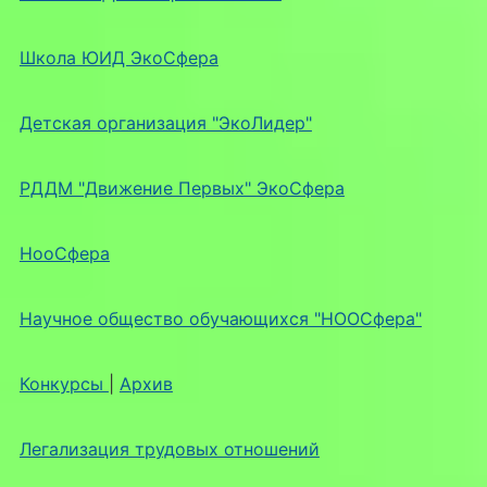
Школа ЮИД ЭкоСфера
Детская организация "ЭкоЛидер"
РДДМ "Движение Первых" ЭкоСфера
НооСфера
Научное общество обучающихся "НООСфера"
Конкурсы
|
Архив
Легализация трудовых отношений