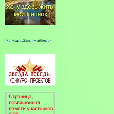
#ХочуЗдесьЖить
#МойЛипецк