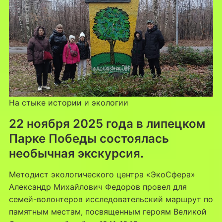
На стыке истории и экологии
22 ноября 2025 года в липецком
Парке Победы состоялась
необычная экскурсия.
Методист экологического центра «ЭкоСфера»
Александр Михайлович Федоров провел для
семей-волонтеров исследовательский маршрут по
памятным местам, посвященным героям Великой