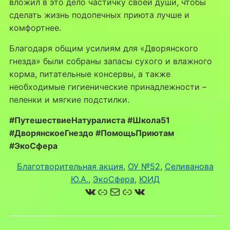
вложил в это дело частичку своей души, чтобы
сделать жизнь подопечных приюта лучше и
комфортнее.
Благодаря общим усилиям для «Дворянского
гнезда» были собраны запасы сухого и влажного
корма, питательные консервы, а также
необходимые гигиенические принадлежности –
пеленки и мягкие подстилки.
#ПутешествиеНатуралиста #Школа51
#ДворянскоеГнездо #ПомощьПриютам
#ЭкоСфера
Благотворительная акция
, 
ОУ №52
, 
Селиванова
Ю.А.
, 
ЭкоСфера
, 
ЮИД
ВКонтакте
Ссылка
Почта
Ссылка
ВКонтакте