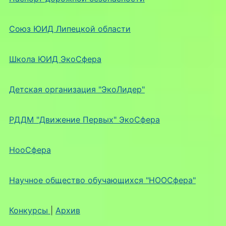
Союз ЮИД Липецкой области
Школа ЮИД ЭкоСфера
Детская организация "ЭкоЛидер"
РДДМ "Движение Первых" ЭкоСфера
НооСфера
Научное общество обучающихся "НООСфера"
Конкурсы
|
Архив