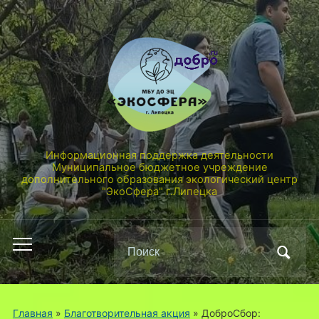
Информационная поддержка деятельности
Муниципальное бюджетное учреждение
дополнительного образования экологический центр
"ЭкоСфера" г.Липецка
Поиск
Переключить
по:
мобильное
меню
Главная
»
Благотворительная акция
»
ДоброСбор: