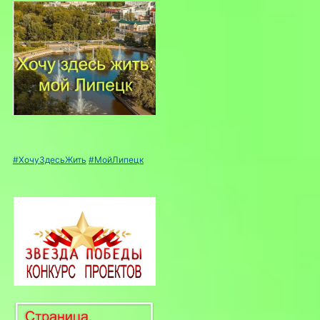
#ХочуЗдесьЖить
#МойЛипецк