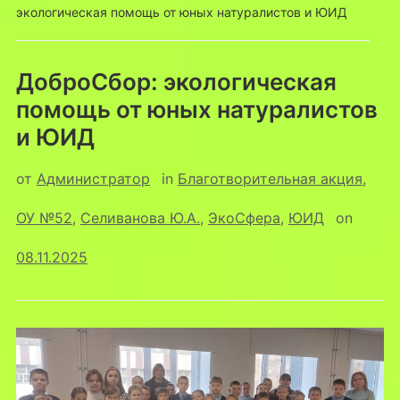
экологическая помощь от юных натуралистов и ЮИД
ДоброСбор: экологическая
помощь от юных натуралистов
и ЮИД
от
Администратор
in
Благотворительная акция
,
ОУ №52
,
Селиванова Ю.А.
,
ЭкоСфера
,
ЮИД
on
08.11.2025