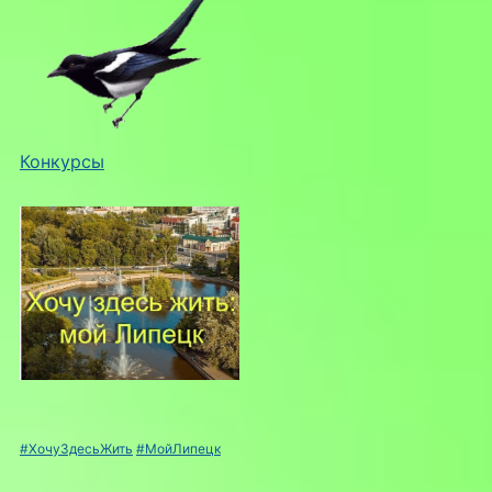
Конкурсы
#ХочуЗдесьЖить
#МойЛипецк