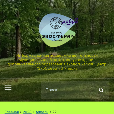
Информационная поддержка деятельности
Муниципальное бюджетное учреждение
дополнительного образования экологический центр
"ЭкоСфера" г.Липецка
Поиск
Переключить
по:
мобильное
меню
Главная
»
2023
»
Апрель
»
22