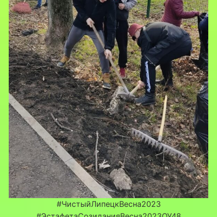
#ЧистыйЛипецкВесна2023
#ЭстафетаСозиданияВесна2023ОУ48