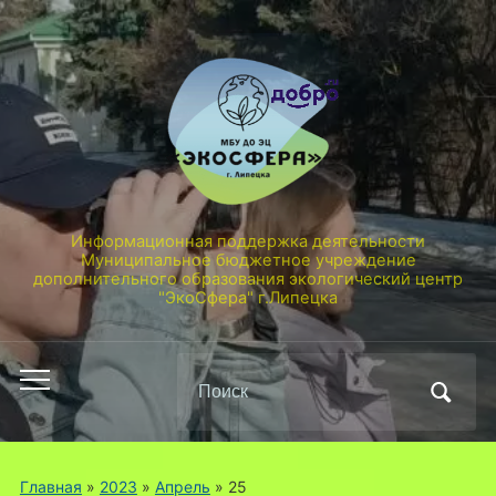
Информационная поддержка деятельности
Муниципальное бюджетное учреждение
дополнительного образования экологический центр
"ЭкоСфера" г.Липецка
Поиск
Переключить
по:
мобильное
меню
Главная
»
2023
»
Апрель
»
25