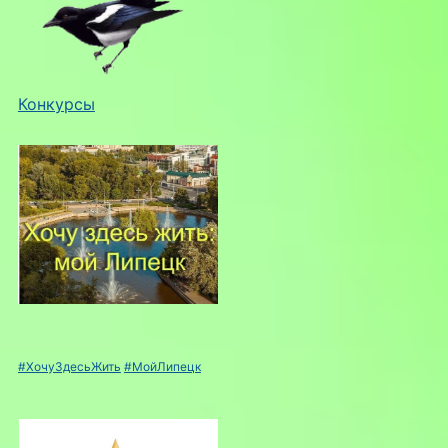
Конкурсы
#ХочуЗдесьЖить
#МойЛипецк