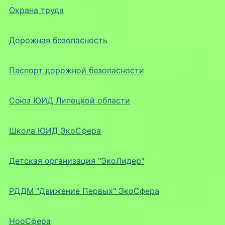
Охрана труда
Дорожная безопасность
Паспорт дорожной безопасности
Союз ЮИД Липецкой области
Школа ЮИД ЭкоСфера
Детская организация "ЭкоЛидер"
РДДМ "Движение Первых" ЭкоСфера
НооСфера