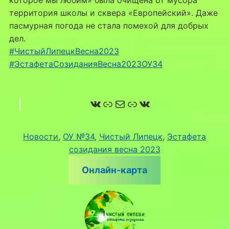
которое мы любим» была очищена от мусора
территория школы и сквера «Европейский». Даже
пасмурная погода не стала помехой для добрых
дел.
#ЧистыйЛипецкВесна2023
#ЭстафетаСозиданияВесна2023ОУ34
ВКонтакте
Ссылка
Почта
Ссылка
ВКонтакте
Новости
, 
ОУ №34
, 
Чистый Липецк
, 
Эстафета
созидания весна 2023
Онлайн-карта