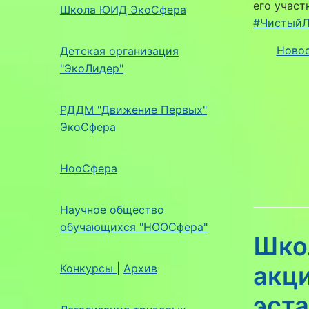
его участ
Школа ЮИД ЭкоСфера
#ЧистыйЛ
Ново
Детская организация
"ЭкоЛидер"
РДДМ "Движение Первых"
ЭкоСфера
НооСфера
Научное общество
обучающихся "НООСфера"
Шко
акц
Конкурсы
|
Архив
эста