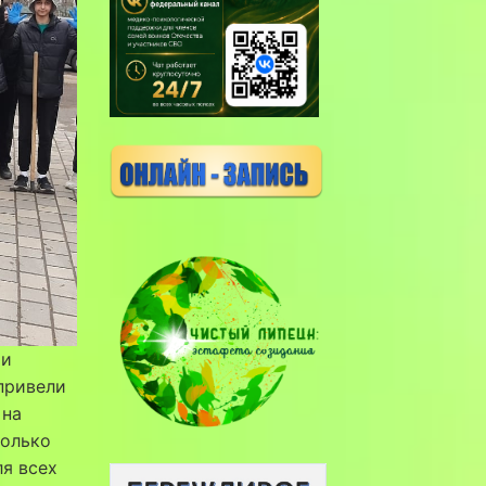
ии
привели
 на
только
ля всех