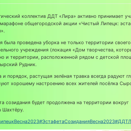
ческий коллектив ДДТ «Лира» активно принимает уч
 марафоне общегородской акции «Чистый Липецк: эст
».
 была проведена уборка не только территории своего
ельного учреждения (локация «Дом творчества, кото
но и территории, расположенной рядом с детской пл
ырский Рудник.
 порядок, растущая зелёная травка всегда радуют гл
вуют хорошему настроению всех жителей посёлка Сыр
 созидания будет продолжена на территории вокруг
 Шахтёру.
ипецкВесна2023
#ЭстафетаСозиданияВесна2023#ДДТ