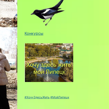
Конкурсы
#ХочуЗдесьЖить
#МойЛипецк