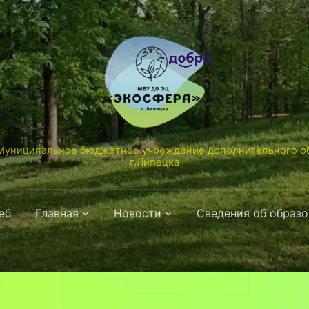
униципальное бюджетное учреждение дополнительного об
г.Липецка
еб
Главная
Новости
Сведения об образ