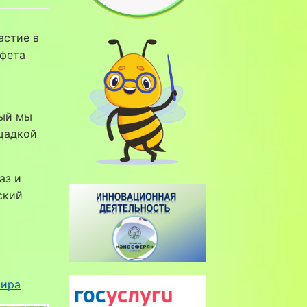
астие в
афета
рый мы
ощадкой
аз и
ский
Лира