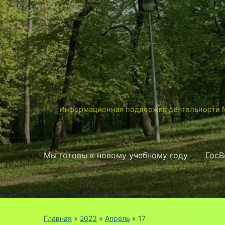
Информационная поддержка деятельности М
Мы готовы к новому учебному году
ГосВ
Главная
»
2023
»
Апрель
»
17