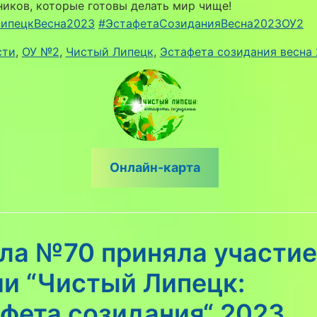
ников, которые готовы делать мир чище!
ипецкВесна2023
#ЭстафетаСозиданияВесна2023ОУ2
сти
, 
ОУ №2
, 
Чистый Липецк
, 
Эстафета созидания весна
Онлайн-карта
ла №70 приняла участие
ии “Чистый Липецк:
фета созидания“ 2023