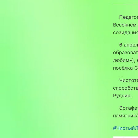
Педагоги
Весеннем
созидания
6 апреля
образоват
любим»), 
посёлка С
Чистота и
способст
Рудник.
Эстафета
памятника
#ЧистыйЛ