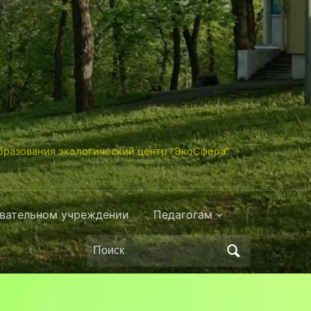
разования экологический центр "ЭкоСфера"
овательном учреждении
Педагогам
Поиск
по: