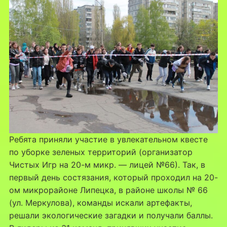
Ребята приняли участие в увлекательном квесте
по уборке зеленых территорий (организатор
Чистых Игр на 20-м микр. — лицей №66). Так, в
первый день состязания, который проходил на 20-
ом микрорайоне Липецка, в районе школы № 66
(ул. Меркулова), команды искали артефакты,
решали экологические загадки и получали баллы.