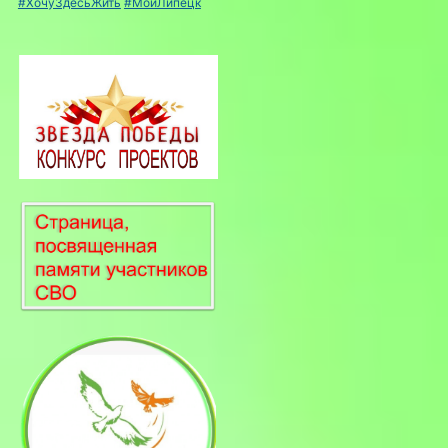
#ХочуЗдесьЖить
#МойЛипецк