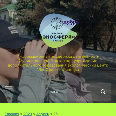
Информационная поддержка деятельности
Муниципальное бюджетное учреждение
дополнительного образования экологический центр
"ЭкоСфера" г.Липецка
Поиск
Переключить
по:
мобильное
меню
Главная
»
2023
»
Апрель
»
26