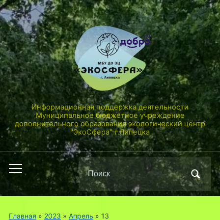
Информационная поддержка деятельности
Муниципальное бюджетное учреждение
дополнительного образования экологический центр
"ЭкоСфера" г.Липецка
Поиск
Переключить
по:
мобильное
меню
Главная
»
2023
»
Апрель
»
13