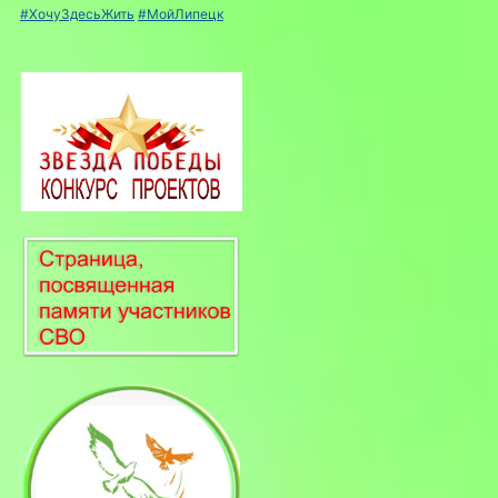
#ХочуЗдесьЖить
#МойЛипецк