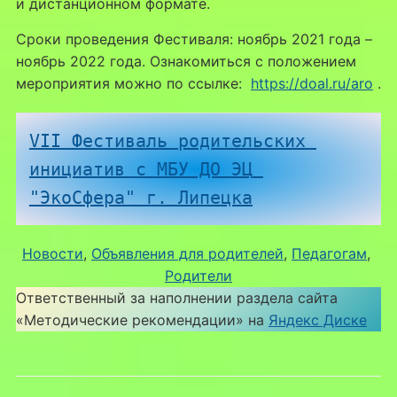
и дистанционном формате.
Сроки проведения Фестиваля: ноябрь 2021 года –
ноябрь 2022 года. Ознакомиться с положением
мероприятия можно по ссылке:
https://doal.ru/aro
.
VII Фестиваль родительских 
инициатив с МБУ ДО ЭЦ 
"ЭкоСфера" г. Липецка
Новости
, 
Объявления для родителей
, 
Педагогам
, 
Родители
Ответственный за наполнении раздела сайта
«Методические рекомендации» на
Яндекс Диске