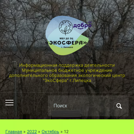
Информационная поддержка деятельности
Муниципальное бюджетное учреждение
дополнительного образования экологический центр
"ЭкоСфера" г.Липецка
Поиск
Переключить
по:
мобильное
меню
Главная
»
2022
»
Октябрь
»
12