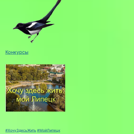
Конкурсы
#ХочуЗдесьЖить
#МойЛипецк