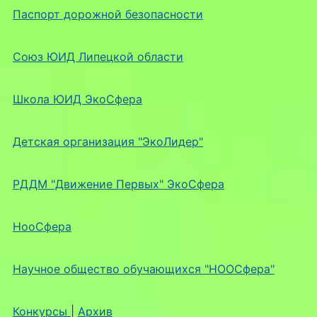
Паспорт дорожной безопасности
Союз ЮИД Липецкой области
Школа ЮИД ЭкоСфера
Детская организация "ЭкоЛидер"
РДДМ "Движение Первых" ЭкоСфера
НооСфера
Научное общество обучающихся "НООСфера"
Конкурсы
|
Архив