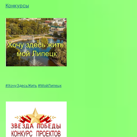
Конкурсы
#ХочуЗдесьЖить
#МойЛипецк