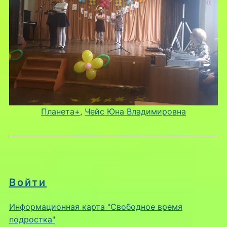
Планета+
, 
Чейс Юна Владимировна
Войти
Информационная карта "Свободное время
подростка"