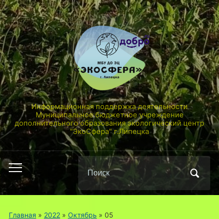
Информационная поддержка деятельности
Муниципальное бюджетное учреждение
дополнительного образования экологический центр
"ЭкоСфера" г.Липецка
Поиск
Переключить
по:
мобильное
меню
Главная
»
2022
»
Октябрь
»
05