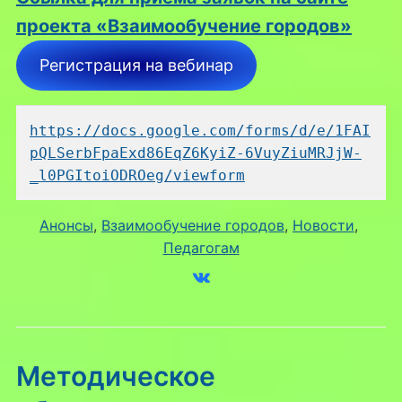
проекта «Взаимообучение городов»
Регистрация на вебинар
https://docs.google.com/forms/d/e/1FAI
pQLSerbFpaExd86EqZ6KyiZ-6VuyZiuMRJjW-
_l0PGItoiODROeg/viewform
Анонсы
, 
Взаимообучение городов
, 
Новости
, 
Педагогам
Методическое