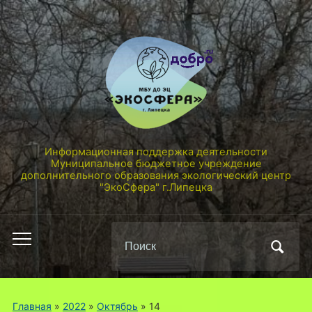
Информационная поддержка деятельности
Муниципальное бюджетное учреждение
дополнительного образования экологический центр
"ЭкоСфера" г.Липецка
Поиск
Переключить
по:
мобильное
меню
Главная
»
2022
»
Октябрь
»
14