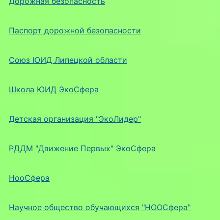
Дорожная безопасность
Паспорт дорожной безопасности
Союз ЮИД Липецкой области
Школа ЮИД ЭкоСфера
Детская организация "ЭкоЛидер"
РДДМ "Движение Первых" ЭкоСфера
НооСфера
Научное общество обучающихся "НООСфера"