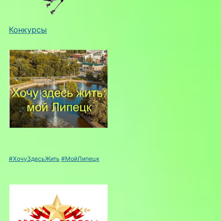
Конкурсы
#ХочуЗдесьЖить
#МойЛипецк