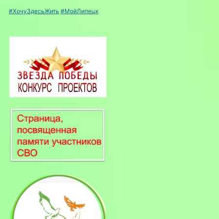
#ХочуЗдесьЖить
#МойЛипецк