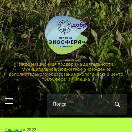
Информационная поддержка деятельности
Муниципальное бюджетное учреждение
дополнительного образования экологический центр
"ЭкоСфера" г.Липецка
Поиск
Переключить
по:
мобильное
меню
Главная
»
2022