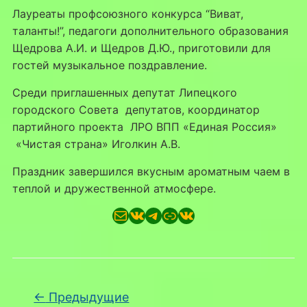
Лауреаты профсоюзного конкурса “Виват,
таланты!”, педагоги дополнительного образования
Щедрова А.И. и Щедров Д.Ю., приготовили для
гостей музыкальное поздравление.
Среди приглашенных депутат Липецкого
городского Совета депутатов, координатор
партийного проекта ЛРО ВПП «Единая Россия»
«Чистая страна» Иголкин А.В.
Праздник завершился вкусным ароматным чаем в
теплой и дружественной атмосфере.
Почта
ВКонтакте
Telegram
Ссылка
ВКонтакте
Навигация по записям
←
Предыдущие