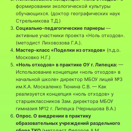
формировании экологической культуры
обучающихся. (доктор географических наук
Стрельникова Т.Д.)
Социально-педагогические парнеры
—
активные участники проекта «Ноль отходов».
(методист Лиховозова Г.А.).
Мастер-класс «Поделки из отходов»
(п.д.о.
Московко Н.Г.)
«Ноль отходов» в практике ОУ г. Липецка:
—
Использование концепции «ноль отходов» в
начальной школе» директор МБОУ лицей №3
им.К.А. Москаленко Тюнина С.В. — Как
реализуется концепция «ноль отходов» у
старшеклассников Зам. директора МБОУ
гимназия №12 г. Липецка (Чернышова В.А.)
Опрос. О внедрении в практику
образовательных учреждений раздельного
сбора ТКО.
(методист Федоров А.М.,