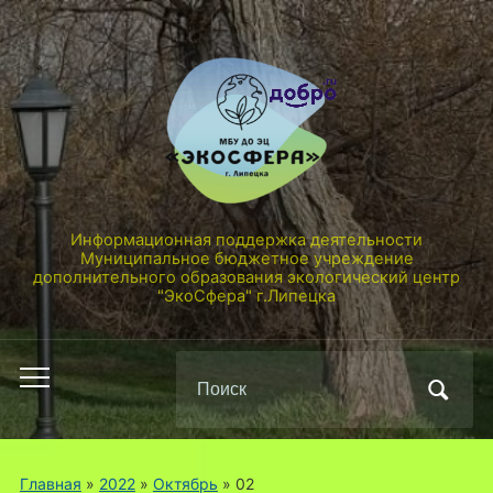
Информационная поддержка деятельности
Муниципальное бюджетное учреждение
дополнительного образования экологический центр
"ЭкоСфера" г.Липецка
Поиск
Переключить
по:
мобильное
меню
Главная
»
2022
»
Октябрь
»
02