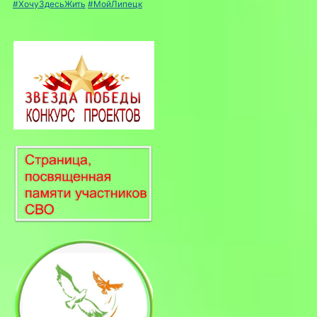
#ХочуЗдесьЖить
#МойЛипецк