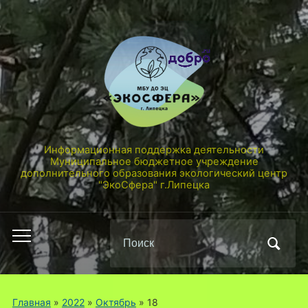
Информационная поддержка деятельности
Муниципальное бюджетное учреждение
дополнительного образования экологический центр
"ЭкоСфера" г.Липецка
Поиск
Переключить
по:
мобильное
меню
Главная
»
2022
»
Октябрь
»
18