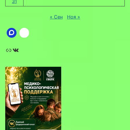
31
« Сен
Ноя »
Ссылка
ВКонтакте