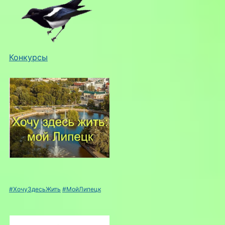
Конкурсы
#ХочуЗдесьЖить
#МойЛипецк