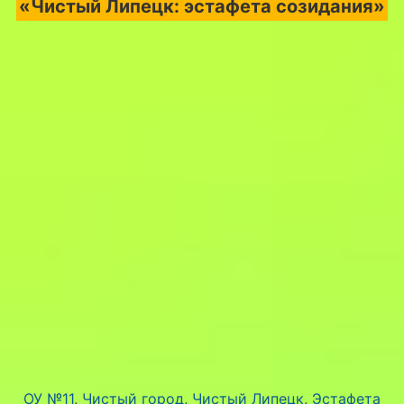
«Чистый Липецк: эстафета созидания»
ОУ №11
, 
Чистый город
, 
Чистый Липецк
, 
Эстафета