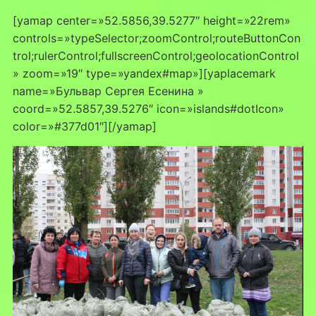
[yamap center=»52.5856,39.5277″ height=»22rem»
controls=»typeSelector;zoomControl;routeButtonCon
trol;rulerControl;fullscreenControl;geolocationControl
» zoom=»19″ type=»yandex#map»][yaplacemark
name=»Бульвар Сергея Есенина »
coord=»52.5857,39.5276″ icon=»islands#dotIcon»
color=»#377d01″][/yamap]