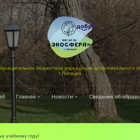
униципальное бюджетное учреждение дополнительного об
г.Липецка
еб
Главная
Новости
Сведения об образ
му учебному году!