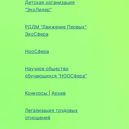
Детская организация
"ЭкоЛидер"
РДДМ "Движение Первых"
ЭкоСфера
НооСфера
Научное общество
обучающихся "НООСфера"
Конкурсы
|
Архив
Легализация трудовых
отношений