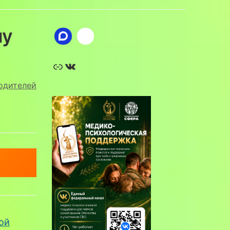
му
Ссылка
ВКонтакте
одителей
ой