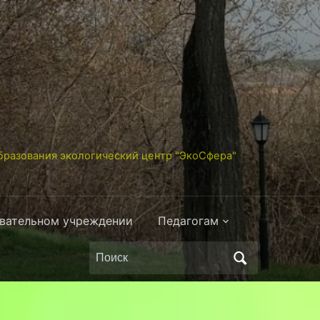
разования экологический центр "ЭкоСфера"
овательном учреждении
Педагогам
Поиск
по: