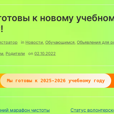
готовы к новому учебно
!
истратор
in
Новости
,
Обучающимся
,
Объявления для р
ам
,
Родители
on
02.10.2022
Мы готовы к 2025-2026 учебному году
ний марафон чистоты
Статус волонтерск