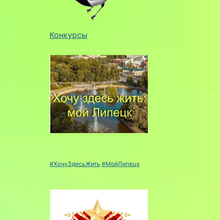
Конкурсы
#ХочуЗдесьЖить
#МойЛипецк