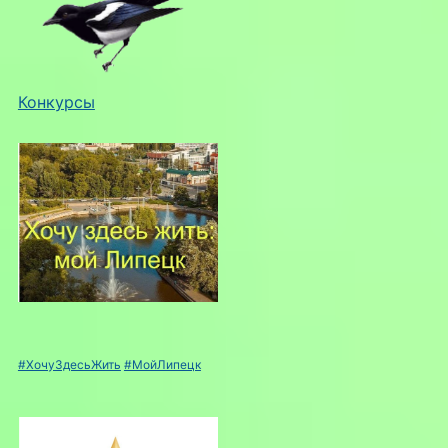
Конкурсы
#ХочуЗдесьЖить
#МойЛипецк