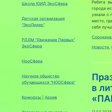
Ребята вы
Школа ЮИД ЭкоСфера
города ис
узнали о 
Детская организация
место, гд
"ЭкоЛидер"
себя лучш
Сорокина 
РДДМ "Движение Первых"
ЭкоСфера
Новости
,
НооСфера
Праз
Научное общество
обучающихся "НООСфера"
в ли
«ПА
Конкурсы
|
Архив
11.03.2025