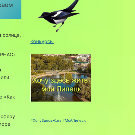
овом
 солнца,
Конкурсы
АРНАС»
и
рили
ю «Как
осферу
#ХочуЗдесьЖить
#МойЛипецк
море