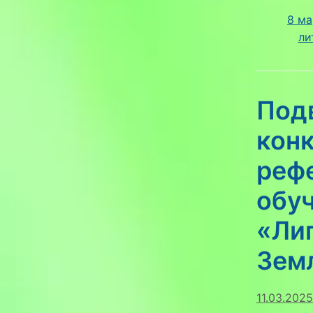
8 ма
ли
Под
кон
реф
обу
«Ли
Зем
11.03.2025