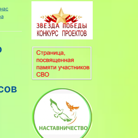
нас
ра
о
сов