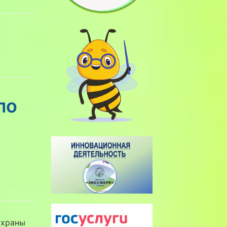
по
охраны