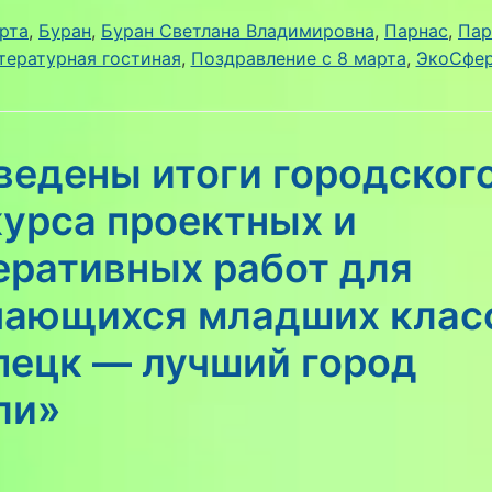
рта
, 
Буран
, 
Буран Светлана Владимировна
, 
Парнас
, 
Пар
тературная гостиная
, 
Поздравление с 8 марта
, 
ЭкоСфе
ведены итоги городског
курса проектных и
еративных работ для
чающихся младших клас
пецк — лучший город
ли»