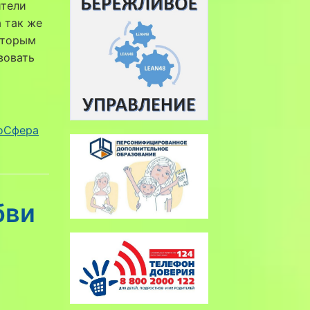
ители
а так же
оторым
вовать
оСфера
бви