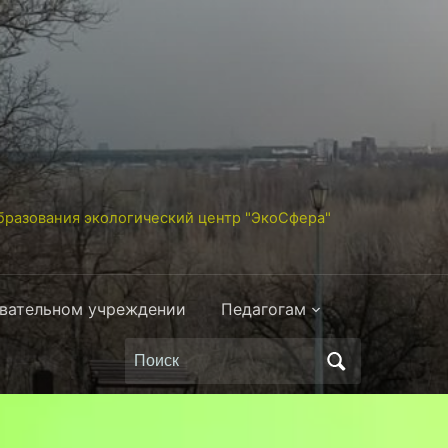
разования экологический центр "ЭкоСфера"
овательном учреждении
Педагогам
Поиск
по: