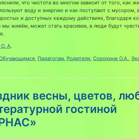
яснили, что чистота во многом зависит от того, как ж
пользуют воду и энергию и как поступают с мусором, 
простых и доступных каждому действиях, благодаря к
е мы живём, может стать красивее, а люди будут чувст
е.
О. А
.
Обучающимся
,
Педагогам
,
Родители
,
Сорокина О.А.
,
Эк
дник весны, цветов, лю
тературной гостиной
РНАС»