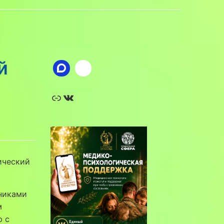
й
Ссылка
ВКонтакте
ический
никами
м
ю с