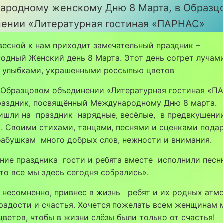
ародному женскому Дню 8 Марта, в Образц
ении «Литературная гостиная «ПАРНАС»
весной к нам приходит замечательный праздник –
дный Женский день 8 Марта. Этот день согрет лучами
 улыбками, украшенными россыпью цветов
в Образцовом объединении «Литературная гостиная «П
раздник, посвящённый Международному Дню 8 марта.
ришли на праздник нарядные, весёлые, в предвкушени
. Своими стихами, танцами, песнями и сценками пода
бабушкам много добрых слов, нежности и внимания.
ние праздника гости и ребята вместе исполнили песн
то все мы здесь сегодня собрались».
 несомненно, привнес в жизнь ребят и их родных атм
радости и счастья. Хочется пожелать всем женщинам 
цветов, чтобы в жизни слёзы были только от счастья!