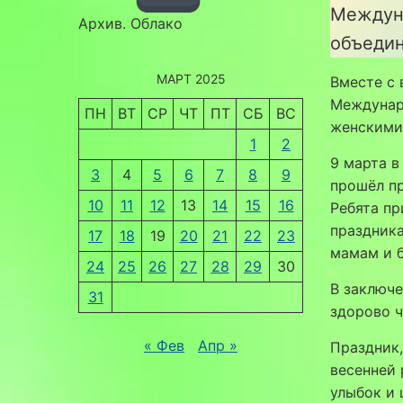
Междун
Архив. Облако
объедин
МАРТ 2025
Вместе с 
Междунаро
ПН
ВТ
СР
ЧТ
ПТ
СБ
ВС
женскими
1
2
9 марта 
3
4
5
6
7
8
9
прошёл п
10
11
12
13
14
15
16
Ребята п
праздника
17
18
19
20
21
22
23
мамам и 
24
25
26
27
28
29
30
В заключе
31
здорово ч
« Фев
Апр »
Праздник,
весенней 
улыбок и 