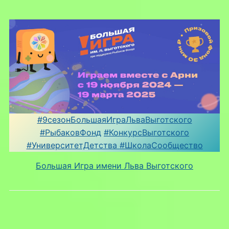
#9сезонБольшаяИграЛьваВыготского
#РыбаковФонд
#КонкурсВыготского
#УниверситетДетства
#ШколаСообщество
Большая Игра имени Льва Выготского