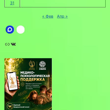
31
« Фев
Апр »
Ссылка
ВКонтакте