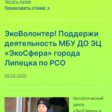
:
Читать далее
Загадки
Продолжить чтение →
природы:
Экскурсия
в
ЭкоВолонтер! Поддержи
Верхний
парк
деятельность МБУ ДО ЭЦ
Липецка
«ЭкоСфера» города
с
ЭкоСферой
Липецка по РСО
09.03.2025
Экологический
центр
«ЭкоСфера» в