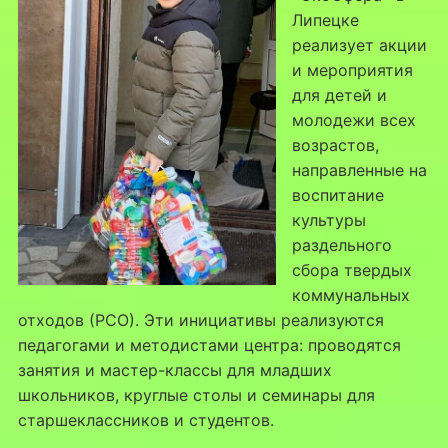
Липецке
реализует акции
и мероприятия
для детей и
молодежи всех
возрастов,
направленные на
воспитание
культуры
раздельного
сбора твердых
коммунальных
отходов (РСО). Эти инициативы реализуются
педагогами и методистами центра: проводятся
занятия и мастер-классы для младших
школьников, круглые столы и семинары для
старшеклассников и студентов.