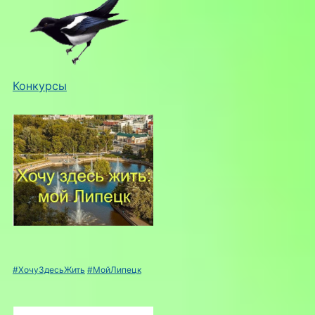
Конкурсы
#ХочуЗдесьЖить
#МойЛипецк