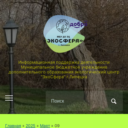
Информационная поддержка деятельности
Муниципальное бюджетное учреждение
дополнительного образования экологический центр
"ЭкоСфера" г.Липецка
Поиск
Переключить
по:
мобильное
меню
Главная
»
2025
»
Март
»
09