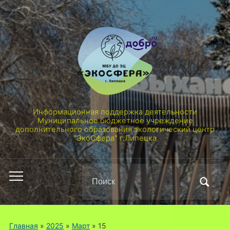
Информационная поддержка деятельности
Муниципальное бюджетное учреждение
дополнительного образования экологический центр
"ЭкоСфера" г.Липецка
Поиск
Переключить
по:
мобильное
меню
Главная
»
2025
»
Март
»
15