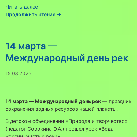
:
Читать далее
На
Продолжить чтение →
месте
Липецка
540
14 марта —
миллионов
лет
Международный день рек
назад
было
15.03.2025
море
полное
жизни
14 марта — Международный день рек
— праздник
сохранения водных ресурсов нашей планеты.
В детском объединении «Природа и творчество»
(педагог Сорокина О.А.) прошел урок «Вода
России. Чистые реки».