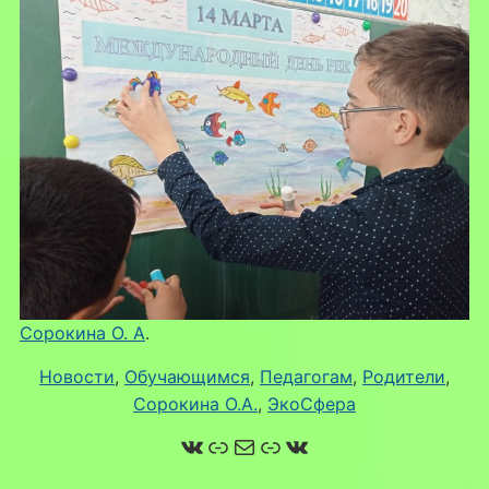
Сорокина О. А
.
Новости
,
Обучающимся
,
Педагогам
,
Родители
,
Сорокина О.А.
,
ЭкоСфера
ВКонтакте
Ссылка
Почта
Ссылка
ВКонтакте