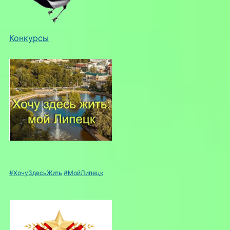
Конкурсы
#ХочуЗдесьЖить
#МойЛипецк