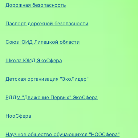
Дорожная безопасность
Паспорт дорожной безопасности
Союз ЮИД Липецкой области
Школа ЮИД ЭкоСфера
Детская организация "ЭкоЛидер"
РДДМ "Движение Первых" ЭкоСфера
НооСфера
Научное общество обучающихся "НООСфера"