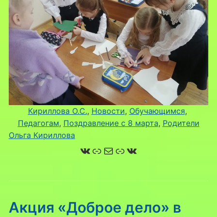
Кириллова О.С.
, 
Новости
, 
Обучающимся
, 
Педагогам
, 
Поздравление с 8 марта
, 
Родители
Ольга Кириллова
ВКонтакте
Ссылка
Почта
Ссылка
ВКонтакте
Акция «Доброе дело» в