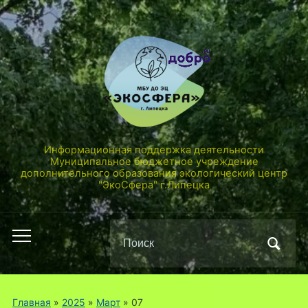
Информационная поддержка деятельности
Муниципальное бюджетное учреждение
дополнительного образования экологический центр
"ЭкоСфера" г.Липецка
Поиск
Переключить
по:
мобильное
меню
Главная
»
2025
»
Март
»
07