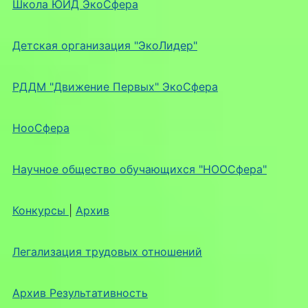
Школа ЮИД ЭкоСфера
Детская организация "ЭкоЛидер"
РДДМ "Движение Первых" ЭкоСфера
НооСфера
Научное общество обучающихся "НООСфера"
Конкурсы
|
Архив
Легализация трудовых отношений
Архив Результативность