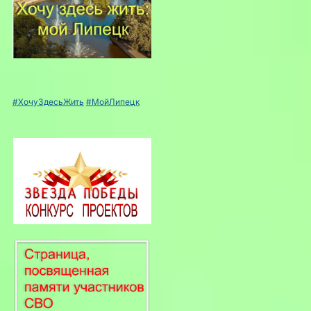
#ХочуЗдесьЖить
#МойЛипецк