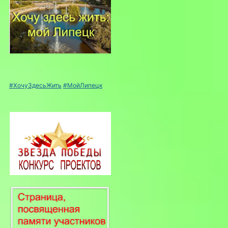
#ХочуЗдесьЖить
#МойЛипецк