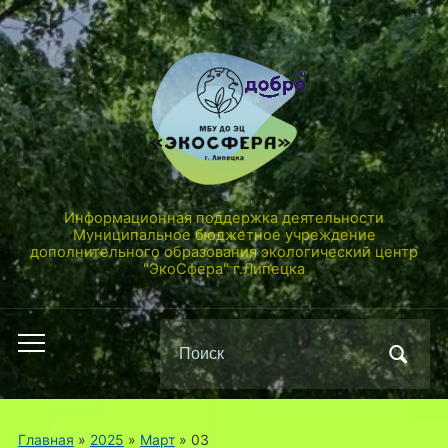
Информационная поддержка деятельности
Муниципальное бюджетное учреждение
дополнительного образования экологический центр
"ЭкоСфера" г.Липецка
Поиск
Переключить
по:
мобильное
меню
Главная
»
2025
»
Март
»
03