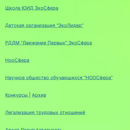
Школа ЮИД ЭкоСфера
Детская организация "ЭкоЛидер"
РДДМ "Движение Первых" ЭкоСфера
НооСфера
Научное общество обучающихся "НООСфера"
Конкурсы
|
Архив
Легализация трудовых отношений
Архив Результативность