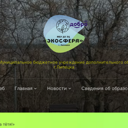
униципальное бюджетное учреждение дополнительного об
г.Липецка
еб
Главная
Новости
Сведения об образ
ша тётя!»