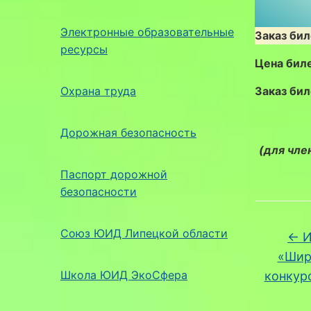
Электронные образовательные
Заказ би
ресурсы
Цена бил
Охрана труда
Заказ би
Дорожная безопасность
(для чле
Паспорт дорожной
безопасности
Союз ЮИД Липецкой области
←
И
«Шир
Школа ЮИД ЭкоСфера
конкур