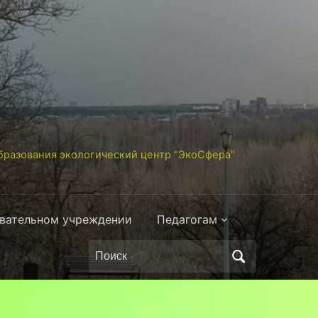
разования экологический центр "ЭкоСфера"
овательном учреждении
Педагогам
Поиск
по: