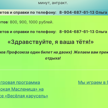
минут, антракт.
летов и справки по телефону: 8-904-687-61-13 Ольга
етов
: 800, 900, 1000 рублей.
летов и справки по телефону: 8-904-687-61-13 Ольга
«Здравствуйте, я ваша тётя!»
нов Профсоюза один билет на двоих)
Желаем вам прек
отдыха!
гровая программа
Мы играем в
окая Масленица» на
се «Весёлая карусель»