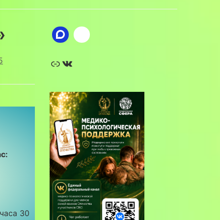
!»
Ссылка
ВКонтакте
5
с:
часа 30