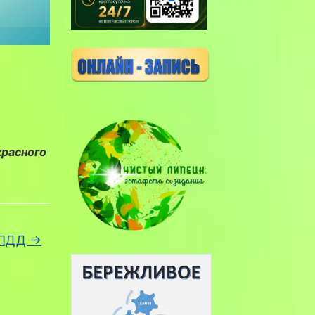
расного
 ПДД
→