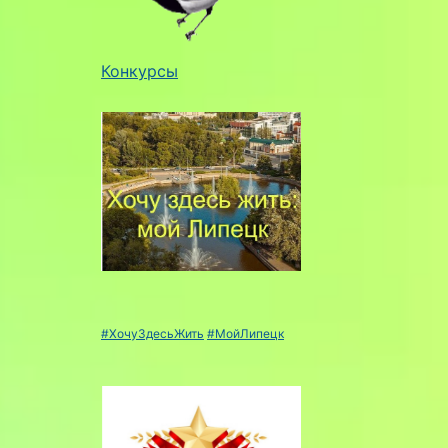
Конкурсы
#ХочуЗдесьЖить
#МойЛипецк