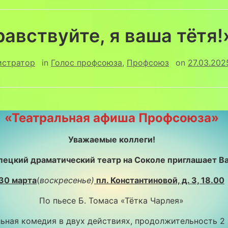
равствуйте, я ваша тётя
истратор
in
Голос профсоюза
,
Профсоюз
on
27.03.202
«Театральная афиша Профсоюза»
Уважаемые коллеги!
пецкий драматический театр на Соколе приглашает Ва
30 марта
(
воскресенье)
пл. Константиновой, д. 3, 18.00
По пьесе Б. Томаса «Тётка Чарлея»
ьная комедия в двух действиях, продолжительность 2 