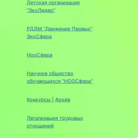
Детская организация
"ЭкоЛидер"
РДДМ "Движение Первых"
ЭкоСфера
НооСфера
Научное общество
обучающихся "НООСфера"
Конкурсы
|
Архив
Легализация трудовых
отношений