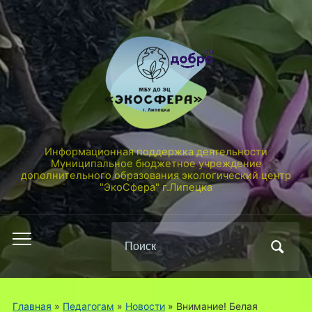
Информационная поддержка деятельности
Муниципальное бюджетное учреждение
дополнительного образования экологический центр
"ЭкоСфера" г.Липецка
Поиск
Переключить
по:
мобильное
меню
Главная
»
Педагогам
»
Новости
»
Внимание! Белая