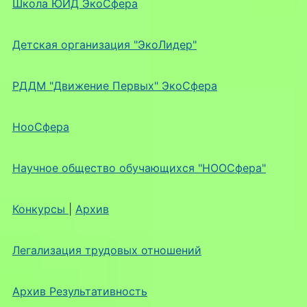
Школа ЮИД ЭкоСфера
Детская организация "ЭкоЛидер"
РДДМ "Движение Первых" ЭкоСфера
НооСфера
Научное общество обучающихся "НООСфера"
Конкурсы
|
Архив
Легализация трудовых отношений
Архив Результативность