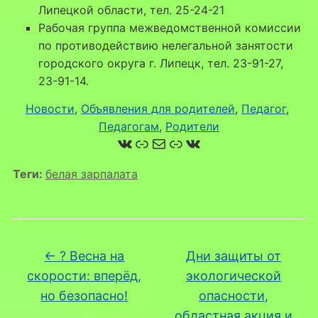
Липецкой области, тел. 25-24-21
Рабочая группа межведомственной комиссии
по противодействию нелегальной занятости
городского округа г. Липецк, тел. 23-91-27,
23-91-14.
Новости
, 
Объявления для родителей
, 
Педагог
, 
Педагогам
, 
Родители
ВКонтакте
Ссылка
Почта
Ссылка
ВКонтакте
Теги:
белая зарпалата
←
? Весна на
Дни защиты от
скорости: вперёд,
экологической
но безопасно!
опасности,
областная акция и