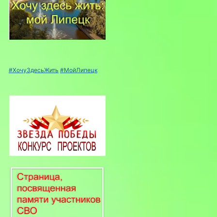
#ХочуЗдесьЖить
#МойЛипецк