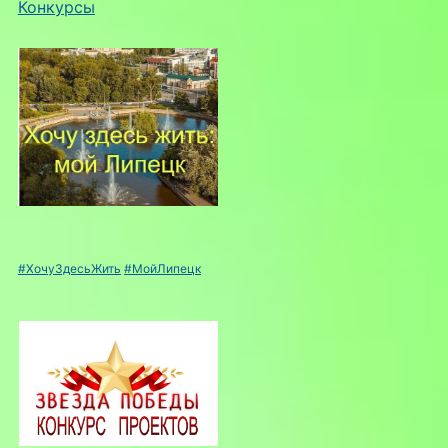
Конкурсы
#ХочуЗдесьЖить
#МойЛипецк