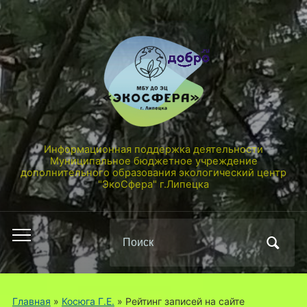
Информационная поддержка деятельности
Муниципальное бюджетное учреждение
дополнительного образования экологический центр
"ЭкоСфера" г.Липецка
Поиск
Переключить
по:
мобильное
меню
Главная
»
Косюга Г.Е.
»
Рейтинг записей на сайте