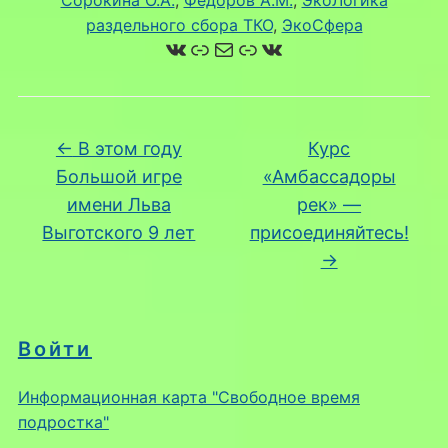
раздельного сбора ТКО
, 
ЭкоСфера
ВКонтакте
Ссылка
Почта
Ссылка
ВКонтакте
←
В этом году
Курс
Большой игре
«Амбассадоры
имени Льва
рек» —
Выготского 9 лет
присоединяйтесь!
→
Войти
Информационная карта "Свободное время
подростка"