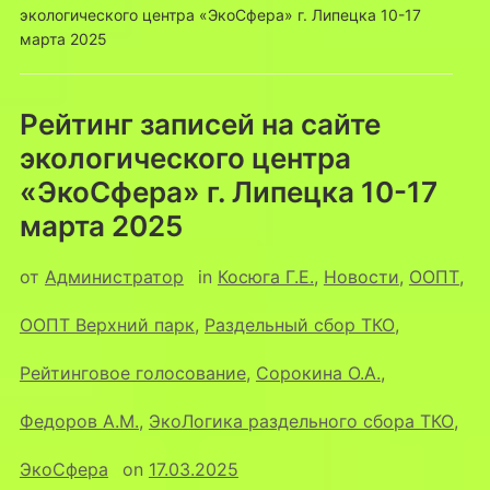
экологического центра «ЭкоСфера» г. Липецка 10-17
марта 2025
Рейтинг записей на сайте
экологического центра
«ЭкоСфера» г. Липецка 10-17
марта 2025
от
Администратор
in
Косюга Г.Е.
,
Новости
,
ООПТ
,
ООПТ Верхний парк
,
Раздельный сбор ТКО
,
Рейтинговое голосование
,
Сорокина О.А.
,
Федоров А.М.
,
ЭкоЛогика раздельного сбора ТКО
,
ЭкоСфера
on
17.03.2025