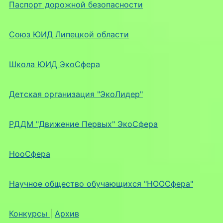
Паспорт дорожной безопасности
Союз ЮИД Липецкой области
Школа ЮИД ЭкоСфера
Детская организация "ЭкоЛидер"
РДДМ "Движение Первых" ЭкоСфера
НооСфера
Научное общество обучающихся "НООСфера"
Конкурсы
|
Архив