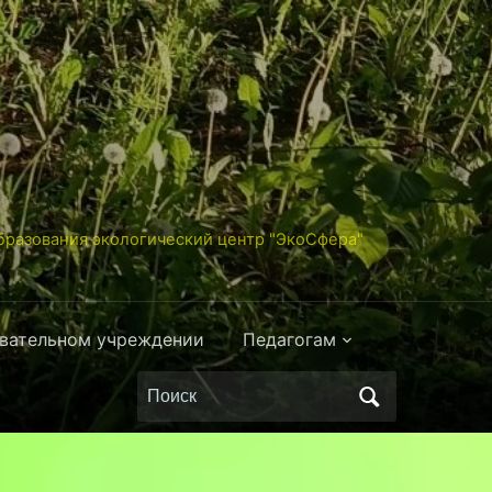
разования экологический центр "ЭкоСфера"
овательном учреждении
Педагогам
Поиск
по: