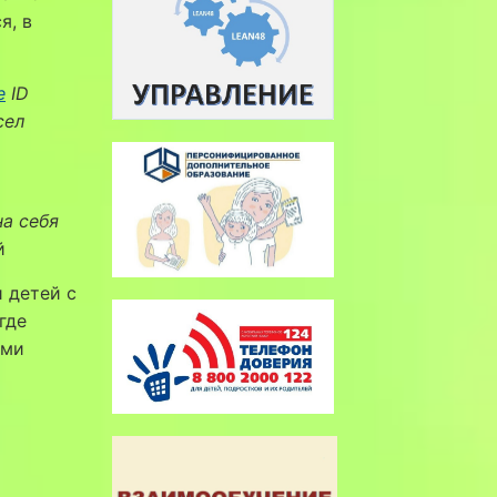
я, в
е
ID
сел
а себя
й
 детей с
где
ими