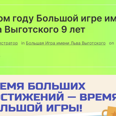
ом году Большой игре и
 Выготского 9 лет
истратор
in
Большая Игра имени Льва Выготского
on
5