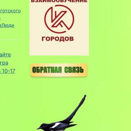
готского
8
еЛюди
айте
тра
 10-17