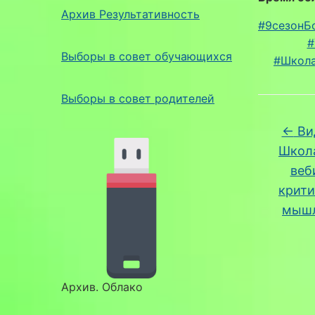
Архив Результативность
#9сезонБ
#
Выборы в совет обучающихся
#Школ
Выборы в совет родителей
←
Вид
Школа
веб
крити
мышл
Архив. Облако