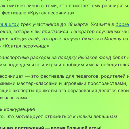
акомиться лично с теми, кто помогает ему расширятьс
 фестивале «Крутая песочница»
е в игру
трех участников до 19 марта
Укажите в
форм
оков, которых вы пригласили
Генератор случайных чи
рех победителей, которые получат билеты в Москву на
 «Крутая песочница»
ранспортные расходы на поездку Рыбаков Фонд берет н
 мы подведем итоги игры и сообщим имена победителе
есочница» — это фестиваль для педагогов, родителей и
азными мастер-классами и игровыми пространствами, 
ющие эксперты дошкольного образования делятся сво
и навыками.
ь конкуренции!
то, что мотивирует стремиться к новым вершинам
льших достижений — время Большой игры!