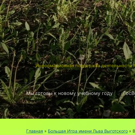
Информационная поддержка деятельности М
Мы готовы к новому учебному году
ГосВ
Главная
»
Большая Игра имени Льва Выготского
»
В