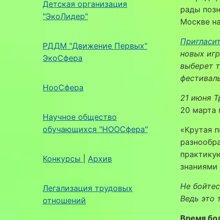
Детская организация
рады позн
"ЭкоЛидер"
Москве на
Пригласит
РДДМ "Движение Первых"
новых игр
ЭкоСфера
выберет т
фестиваль
НооСфера
21 июня
Т
20 марта
Научное общество
обучающихся "НООСфера"
«Крутая п
разнообр
практику
Конкурсы
|
Архив
знаниями 
Не бойтес
Легализация трудовых
Ведь это 
отношений
Время бо