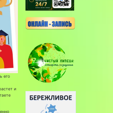
ь его
растет и
гаете
бенно