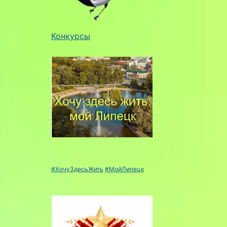
Конкурсы
#ХочуЗдесьЖить
#МойЛипецк