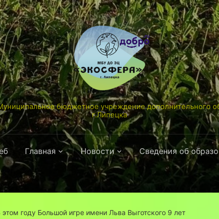
униципальное бюджетное учреждение дополнительного об
г.Липецка
еб
Главная
Новости
Сведения об образ
 этом году Большой игре имени Льва Выготского 9 лет