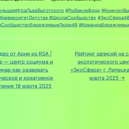
ольшаяИграЛьваВыготского
#РыбаковФонд
#КонкурсВы
УниверситетДетства #ШколаСообщество
#ЭкоСфера4
аСообществоБережливыеЛюди48
#КомандаБережливы
ео от Арни из RSA |
Рейтинг записей на с
 — центр социума и
экологического цен
инар как развивать
«ЭкоСфера» г. Липецка
ческое и креативное
марта 2025
→
ение 18 марта 2025