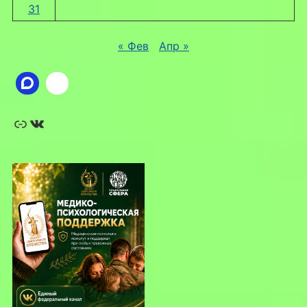
31
« Фев
Апр »
Ссылка
ВКонтакте