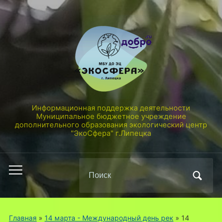
Информационная поддержка деятельности
Муниципальное бюджетное учреждение
дополнительного образования экологический центр
"ЭкоСфера" г.Липецка
Поиск
Переключить
по:
мобильное
меню
Главная
»
14 марта - Международный день рек
»
14