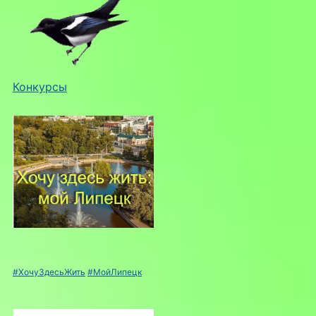
Конкурсы
#ХочуЗдесьЖить
#МойЛипецк