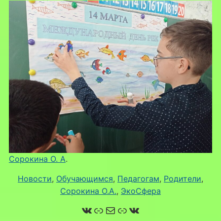
Сорокина О. А
.
Новости
,
Обучающимся
,
Педагогам
,
Родители
,
Сорокина О.А.
,
ЭкоСфера
ВКонтакте
Ссылка
Почта
Ссылка
ВКонтакте