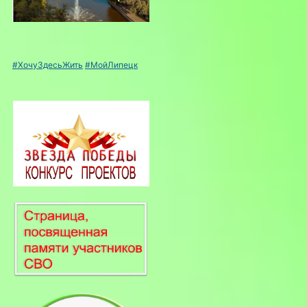
#ХочуЗдесьЖить
#МойЛипецк