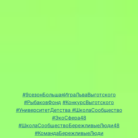
#9сезонБольшаяИграЛьваВыготского
#РыбаковФонд
#КонкурсВыготского
#УниверситетДетства #ШколаСообщество
#ЭкоСфера48
#ШколаСообществоБережливыеЛюди48
#КомандаБережливыеЛюди