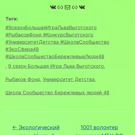
ВКонтакте
Ссылка
Почта
Ссылка
ВКонтакте
Теги:
#9сезонБольшаяИграЛьваВыготского
#РыбаковФонд #КонкурсВыготского
#УниверситетДетства #ШколаСообщество
#ЭкоСфера48
#ШколаСообществоБережливыеЛюди48
,
9 сезон Большая Игра Льва Выготского
,
Рыбаков Фонд
,
Университет Детства
,
Школа Сообщество Бережливых людей 48
←
Экологический
1001 волонтер