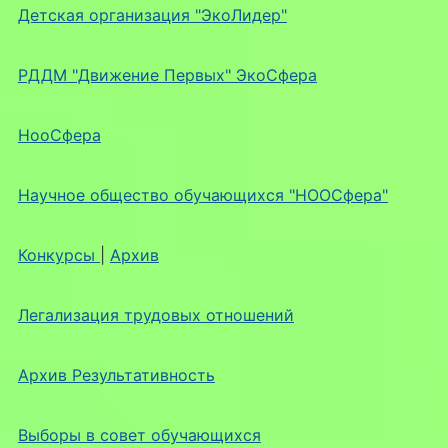
Детская организация "ЭкоЛидер"
РДДМ "Движение Первых" ЭкоСфера
НооСфера
Научное общество обучающихся "НООСфера"
Конкурсы
|
Архив
Легализация трудовых отношений
Архив Результативность
Выборы в совет обучающихся