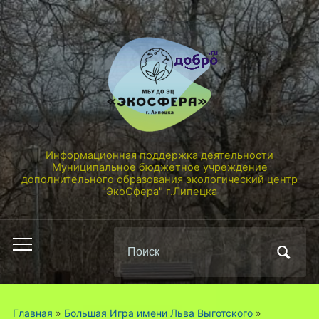
Информационная поддержка деятельности
Муниципальное бюджетное учреждение
дополнительного образования экологический центр
"ЭкоСфера" г.Липецка
Поиск
Переключить
по:
мобильное
меню
Главная
»
Большая Игра имени Льва Выготского
»