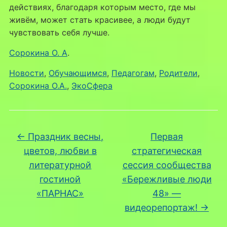
действиях, благодаря которым место, где мы
живём, может стать красивее, а люди будут
чувствовать себя лучше.
Сорокина О. А
.
Новости
,
Обучающимся
,
Педагогам
,
Родители
,
Сорокина О.А.
,
ЭкоСфера
←
Праздник весны,
Первая
цветов, любви в
стратегическая
литературной
сессия сообщества
гостиной
«Бережливые люди
«ПАРНАС»
48» —
видеорепортаж!
→