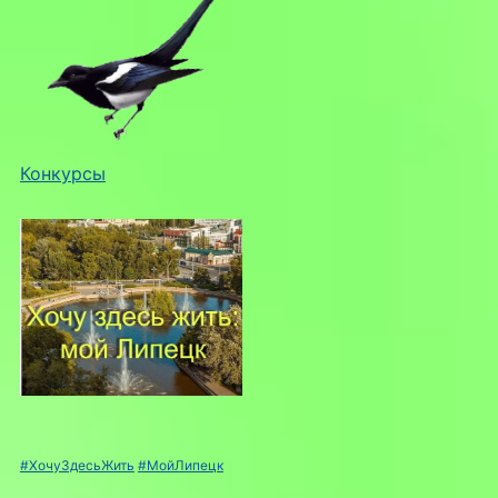
Конкурсы
#ХочуЗдесьЖить
#МойЛипецк