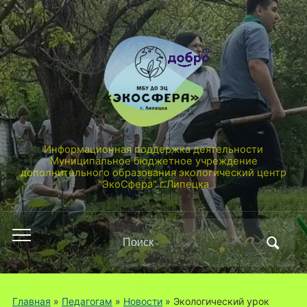
Информационная поддержка деятельности
Муниципальное бюджетное учреждение
дополнительного образования экологический центр
"ЭкоСфера" г.Липецка
Поиск
Переключить
по:
мобильное
меню
Главная
»
Педагогам
»
Новости
»
Экологический урок