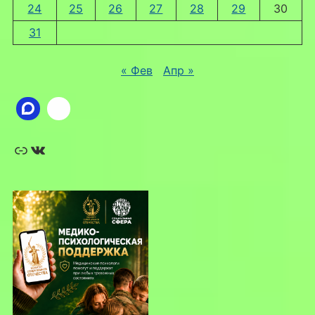
24
25
26
27
28
29
30
31
« Фев
Апр »
Ссылка
ВКонтакте