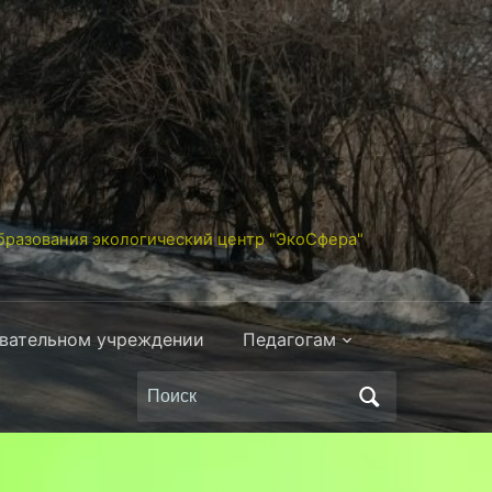
разования экологический центр "ЭкоСфера"
овательном учреждении
Педагогам
Поиск
по: