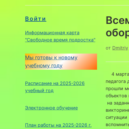
Все
Войти
обо
Информационная карта
"Свободное время подростка"
от
Dmitriy
Мы готовы к новому
учебному году
4 марта 
педагога 
Расписание на 2025-2026
прошли м
учебный год
объектов 
на заданн
Электронное обучение
викторине
ситуации 
вспомнить
План работы на 2025-2026 г.