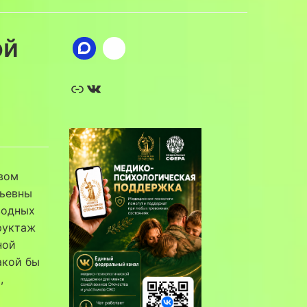
ой
Ссылка
ВКонтакте
вом
льевны
водных
руктаж
ной
акой бы
,