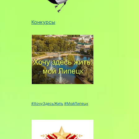
Конкурсы
#ХочуЗдесьЖить
#МойЛипецк