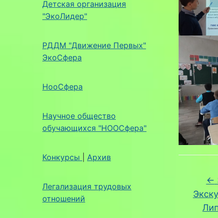
Детская организация
"ЭкоЛидер"
РДДМ "Движение Первых"
ЭкоСфера
НооСфера
Научное общество
обучающихся "НООСфера"
Конкурсы
|
Архив
←
Легализация трудовых
Экску
отношений
Лип