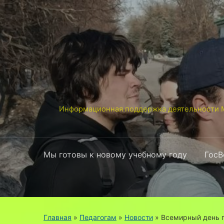
Информационная поддержка деятельности М
Мы готовы к новому учебному году
ГосВ
Главная
»
Педагогам
»
Новости
»
Всемирный день 