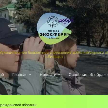
униципальное бюджетное учреждение дополнительного об
г.Липецка
еб
Главная
Новости
Сведения об образ
гражданской обороны