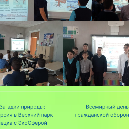
Загадки природы:
Всемирный день
рсия в Верхний парк
гражданской оборо
ецка с ЭкоСферой